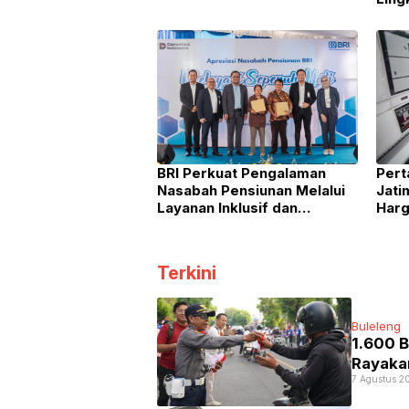
APDT
BRI Perkuat Pengalaman
Pert
Nasabah Pensiunan Melalui
Jati
Layanan Inklusif dan
Harg
Pemberdayaan UMKM di
1 Ag
Denpasar
Terkini
Buleleng
1.600 B
Rayaka
7 Agustus 2