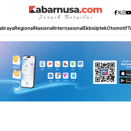
aliraya
Regional
Nasional
Internasional
Ekbis
Iptek
Otomotif
T