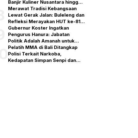
Banjir Kuliner Nusantara hingga
Pesta Kembang Api
Merawat Tradisi Kebangsaan
8
Lewat Gerak Jalan: Buleleng dan
Refleksi Merayakan HUT ke-81
RI
Gubernur Koster Ingatkan
9
Pengurus Hanura: Jabatan
Politik Adalah Amanah untuk
Bekerja, Bukan Simbol
Pelatih MMA di Bali Ditangkap
10
Kehormatan
Polisi Terkait Narkoba,
Kedapatan Simpan Senpi dan
Puluhan Amunisi