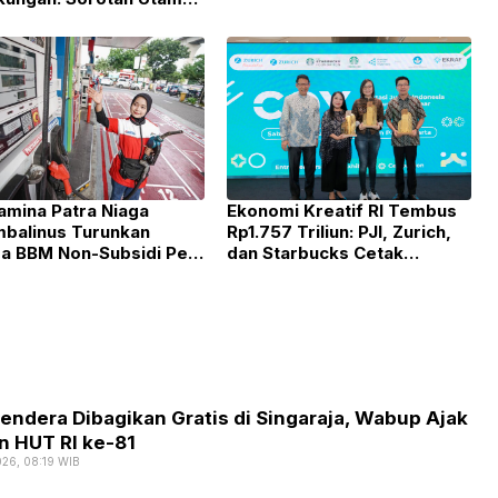
 2026 di Bali
amina Patra Niaga
Ekonomi Kreatif RI Tembus
mbalinus Turunkan
Rp1.757 Triliun: PJI, Zurich,
a BBM Non-Subsidi Per
dan Starbucks Cetak
ustus 2026
Wirausahawan Muda
Berdaya Saing Global
endera Dibagikan Gratis di Singaraja, Wabup Ajak
n HUT RI ke-81
026, 08:19 WIB