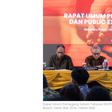
Rapat Umum Pemegang Saham Tahunan (RUPST) P
Beach, Sanur, Bali. (Dok. Hatten Bali)