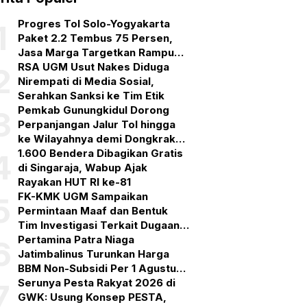
Progres Tol Solo-Yogyakarta
1
Paket 2.2 Tembus 75 Persen,
Jasa Marga Targetkan Rampung
September 2026
RSA UGM Usut Nakes Diduga
2
Nirempati di Media Sosial,
Serahkan Sanksi ke Tim Etik
Pemkab Gunungkidul Dorong
3
Perpanjangan Jalur Tol hingga
ke Wilayahnya demi Dongkrak
Ekonomi dan Pariwisata
1.600 Bendera Dibagikan Gratis
4
di Singaraja, Wabup Ajak
Rayakan HUT RI ke-81
FK-KMK UGM Sampaikan
5
Permintaan Maaf dan Bentuk
Tim Investigasi Terkait Dugaan
Pelanggaran Etik PPDS
Pertamina Patra Niaga
6
Jatimbalinus Turunkan Harga
BBM Non-Subsidi Per 1 Agustus
2026
Serunya Pesta Rakyat 2026 di
7
GWK: Usung Konsep PESTA,