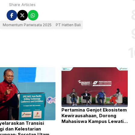
Share Articles
Momentum Pariwisata 2025
PT Hatten Bali
Pertamina Genjot Ekosistem
Kewirausahaan, Dorong
Mahasiswa Kampus Lewati
elaraskan Transisi
Transformasi ke Ranah
gi dan Kelestarian
Startup
kungan: Sorotan Utama