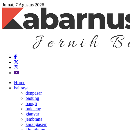
Jumat, 7 Agustus 2026
Home
baliraya
denpasar
badung
bangli
buleleng
gianyar
jembrana
karangasem
klungkung