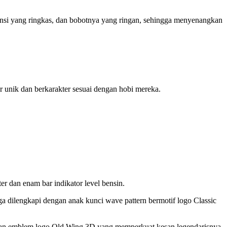
ensi yang ringkas, dan bobotnya yang ringan, sehingga menyenangkan
 unik dan berkarakter sesuai dengan hobi mereka.
r dan enam bar indikator level bensin.
dilengkapi dengan anak kunci wave pattern bermotif logo Classic
dengan emblem logo Old Wing 3D yang memperkuat kesan legendarisnya.