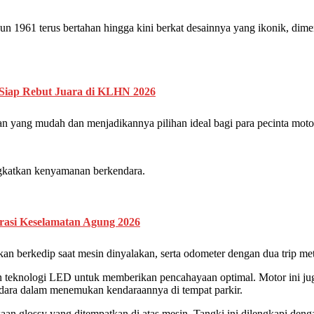
n 1961 terus bertahan hingga kini berkat desainnya yang ikonik, dim
 Siap Rebut Juara di KLHN 2026
 yang mudah dan menjadikannya pilihan ideal bagi para pecinta motor
gkatkan kenyamanan berkendara.
asi Keselamatan Agung 2026
an berkedip saat mesin dinyalakan, serta odometer dengan dua trip mete
eknologi LED untuk memberikan pencahayaan optimal. Motor ini juga 
dara dalam menemukan kendaraannya di tempat parkir.
mukaan glossy yang ditempatkan di atas mesin. Tangki ini dilengkapi 