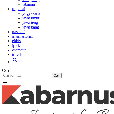
tabanan
regional
yogyakarta
jawa timur
jawa tengah
jawa barat
nasional
internasional
ekbis
iptek
otomotif
travel
search
Cari
Cari
menu