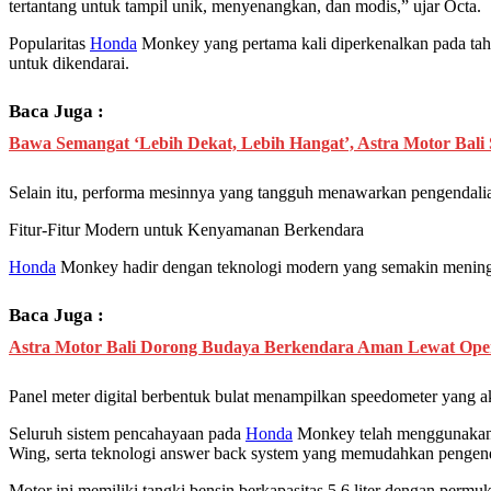
tertantang untuk tampil unik, menyenangkan, dan modis,” ujar Octa.
Popularitas
Honda
Monkey yang pertama kali diperkenalkan pada tahu
untuk dikendarai.
Baca Juga :
Bawa Semangat ‘Lebih Dekat, Lebih Hangat’, Astra Motor Bali
Selain itu, performa mesinnya yang tangguh menawarkan pengendalian
Fitur-Fitur Modern untuk Kenyamanan Berkendara
Honda
Monkey hadir dengan teknologi modern yang semakin menin
Baca Juga :
Astra Motor Bali Dorong Budaya Berkendara Aman Lewat Oper
Panel meter digital berbentuk bulat menampilkan speedometer yang ak
Seluruh sistem pencahayaan pada
Honda
Monkey telah menggunakan t
Wing, serta teknologi answer back system yang memudahkan pengen
Motor ini memiliki tangki bensin berkapasitas 5,6 liter dengan per