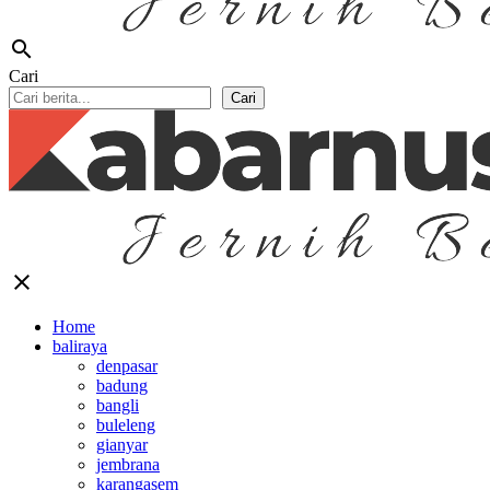
search
Cari
Cari
close
Home
baliraya
denpasar
badung
bangli
buleleng
gianyar
jembrana
karangasem