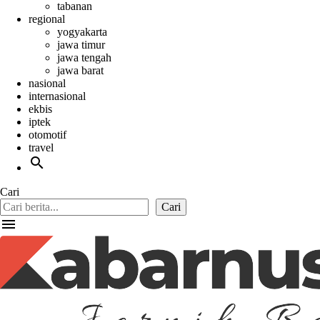
tabanan
regional
yogyakarta
jawa timur
jawa tengah
jawa barat
nasional
internasional
ekbis
iptek
otomotif
travel
search
Cari
Cari
menu