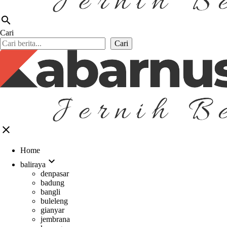
search
Cari
Cari
close
Home
expand_more
baliraya
denpasar
badung
bangli
buleleng
gianyar
jembrana