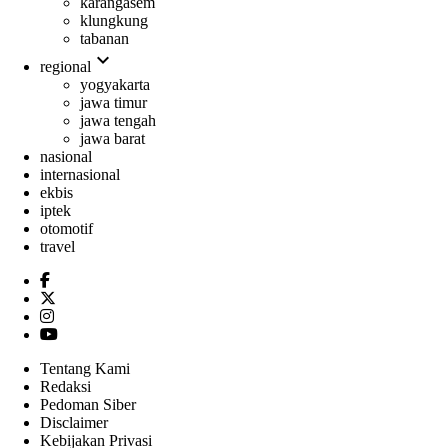
karangasem
klungkung
tabanan
expand_more
regional
yogyakarta
jawa timur
jawa tengah
jawa barat
nasional
internasional
ekbis
iptek
otomotif
travel
Tentang Kami
Redaksi
Pedoman Siber
Disclaimer
Kebijakan Privasi