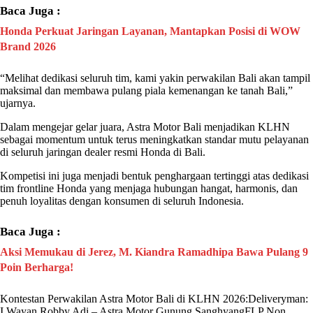
Baca Juga :
Honda Perkuat Jaringan Layanan, Mantapkan Posisi di WOW
Brand 2026
“Melihat dedikasi seluruh tim, kami yakin perwakilan Bali akan tampil
maksimal dan membawa pulang piala kemenangan ke tanah Bali,”
ujarnya.
Dalam mengejar gelar juara,
Astra Motor Bali
menjadikan KLHN
sebagai momentum untuk terus meningkatkan standar mutu pelayanan
di seluruh jaringan dealer resmi Honda di Bali.
Kompetisi ini juga menjadi bentuk penghargaan tertinggi atas dedikasi
tim frontline Honda yang menjaga hubungan hangat, harmonis, dan
penuh loyalitas dengan konsumen di seluruh Indonesia.
Baca Juga :
Aksi Memukau di Jerez, M. Kiandra Ramadhipa Bawa Pulang 9
Poin Berharga!
Kontestan Perwakilan
Astra Motor Bali
di KLHN 2026:Deliveryman:
I Wayan Robby Adi – Astra Motor Gunung SanghyangFLP Non