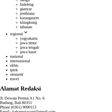
buleleng
gianyar
jembrana
karangasem
klungkung
tabanan
expand_more
regional
yogyakarta
jawa timur
jawa tengah
jawa barat
nasional
internasional
ekbis
iptek
otomotif
travel
Alamat Redaksi
Jl. Dewata Permai A1 No. 6
Badung, Bali 80351
Phone (0361) 9090113
Email :
kabarnusacom@gmail.com