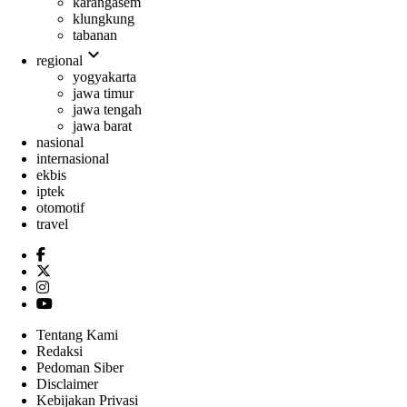
karangasem
klungkung
tabanan
expand_more
regional
yogyakarta
jawa timur
jawa tengah
jawa barat
nasional
internasional
ekbis
iptek
otomotif
travel
Tentang Kami
Redaksi
Pedoman Siber
Disclaimer
Kebijakan Privasi