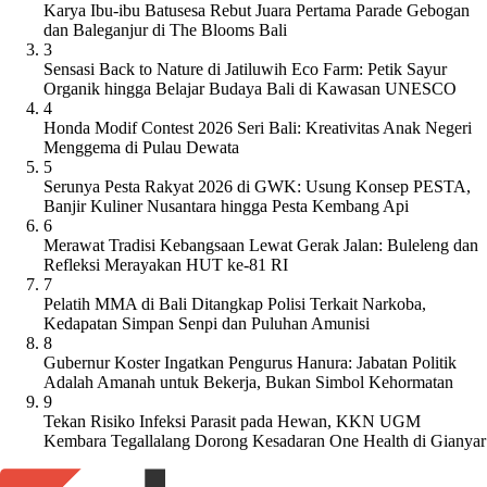
Karya Ibu-ibu Batusesa Rebut Juara Pertama Parade Gebogan
dan Baleganjur di The Blooms Bali
3
Sensasi Back to Nature di Jatiluwih Eco Farm: Petik Sayur
Organik hingga Belajar Budaya Bali di Kawasan UNESCO
4
Honda Modif Contest 2026 Seri Bali: Kreativitas Anak Negeri
Menggema di Pulau Dewata
5
Serunya Pesta Rakyat 2026 di GWK: Usung Konsep PESTA,
Banjir Kuliner Nusantara hingga Pesta Kembang Api
6
Merawat Tradisi Kebangsaan Lewat Gerak Jalan: Buleleng dan
Refleksi Merayakan HUT ke-81 RI
7
Pelatih MMA di Bali Ditangkap Polisi Terkait Narkoba,
Kedapatan Simpan Senpi dan Puluhan Amunisi
8
Gubernur Koster Ingatkan Pengurus Hanura: Jabatan Politik
Adalah Amanah untuk Bekerja, Bukan Simbol Kehormatan
9
Tekan Risiko Infeksi Parasit pada Hewan, KKN UGM
Kembara Tegallalang Dorong Kesadaran One Health di Gianyar