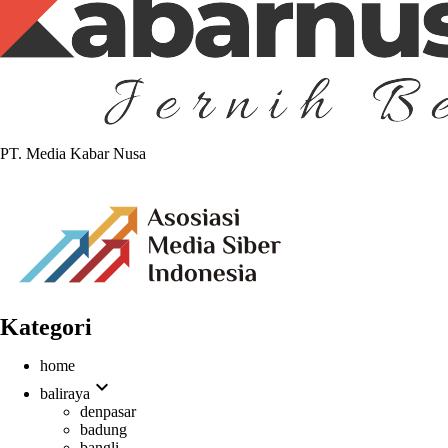
PT. Media Kabar Nusa
Kategori
home
expand_more
baliraya
denpasar
badung
bangli