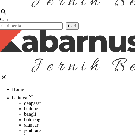
search
Cari
Cari
close
Home
expand_more
baliraya
denpasar
badung
bangli
buleleng
gianyar
jembrana