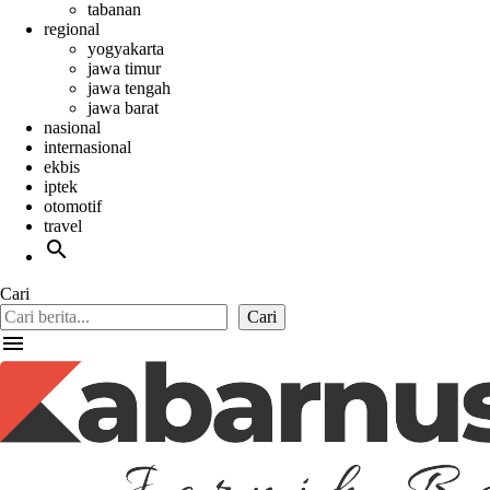
tabanan
regional
yogyakarta
jawa timur
jawa tengah
jawa barat
nasional
internasional
ekbis
iptek
otomotif
travel
search
Cari
Cari
menu