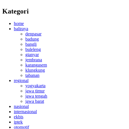
Kategori
home
baliraya
denpasar
badung
bangli
buleleng
gianyar
jembrana
karangasem
klungkung
tabanan
regional
yogyakarta
jawa timur
jawa tengah
jawa barat
nasional
internasional
ekbis
iptek
otomotif