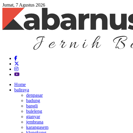
Jumat, 7 Agustus 2026
Home
baliraya
denpasar
badung
bangli
buleleng
gianyar
jembrana
karangasem
klungkung