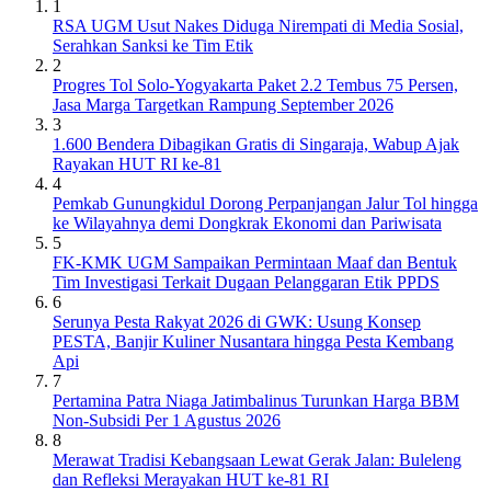
1
RSA UGM Usut Nakes Diduga Nirempati di Media Sosial,
Serahkan Sanksi ke Tim Etik
2
Progres Tol Solo-Yogyakarta Paket 2.2 Tembus 75 Persen,
Jasa Marga Targetkan Rampung September 2026
3
1.600 Bendera Dibagikan Gratis di Singaraja, Wabup Ajak
Rayakan HUT RI ke-81
4
Pemkab Gunungkidul Dorong Perpanjangan Jalur Tol hingga
ke Wilayahnya demi Dongkrak Ekonomi dan Pariwisata
5
FK-KMK UGM Sampaikan Permintaan Maaf dan Bentuk
Tim Investigasi Terkait Dugaan Pelanggaran Etik PPDS
6
Serunya Pesta Rakyat 2026 di GWK: Usung Konsep
PESTA, Banjir Kuliner Nusantara hingga Pesta Kembang
Api
7
Pertamina Patra Niaga Jatimbalinus Turunkan Harga BBM
Non-Subsidi Per 1 Agustus 2026
8
Merawat Tradisi Kebangsaan Lewat Gerak Jalan: Buleleng
dan Refleksi Merayakan HUT ke-81 RI