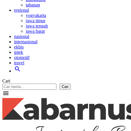
tabanan
regional
yogyakarta
jawa timur
jawa tengah
jawa barat
nasional
internasional
ekbis
iptek
otomotif
travel
search
Cari
Cari
menu