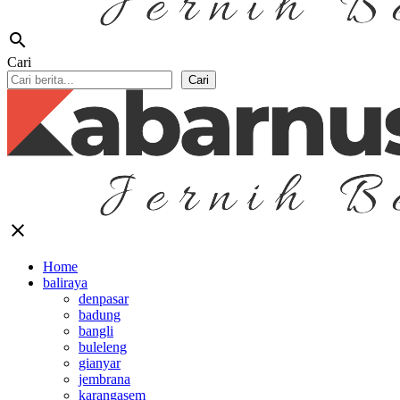
search
Cari
Cari
close
Home
baliraya
denpasar
badung
bangli
buleleng
gianyar
jembrana
karangasem