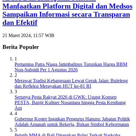
Manfaatkan Platform Digital dan Medsos
Sampaikan Informasi secara Transparan
dan Efektif
21 Maret 2024, 11:57 WIB
Berita Populer
1
Pertamina Patra Niaga Jatimbalinus Turunkan Harga BBM
Non-Subsidi Per 1 Agustus 2026
2
Merawat Tradisi Kebangsaan Lewat Gerak Jalan: Buleleng
dan Refleksi Merayakan HUT ke-81 RI
3
Serunya Pesta Rakyat 2026 di GWK: Usung Konsep
PESTA, Banjir Kuliner Nusantara hingga Pesta Kembang
Api
4
Gubernur Koster Ingatkan Pengurus Hanura: Jabatan Politik
Adalah Amanah untuk Bekerja, Bukan Simbol Kehormatan
5
Pelatih MMA di Bali Ditangkap Polisi Terkait Narkoba,