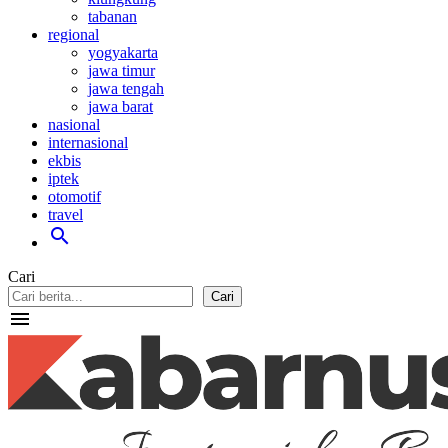
tabanan
regional
yogyakarta
jawa timur
jawa tengah
jawa barat
nasional
internasional
ekbis
iptek
otomotif
travel
search
Cari
Cari
menu