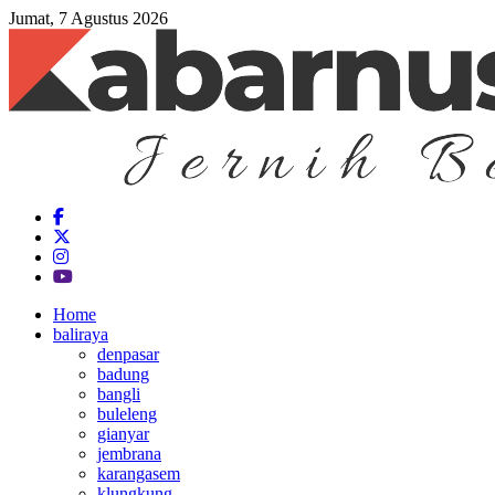
Jumat, 7 Agustus 2026
Home
baliraya
denpasar
badung
bangli
buleleng
gianyar
jembrana
karangasem
klungkung