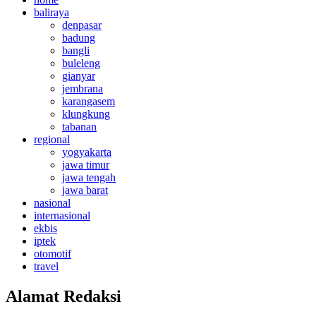
baliraya
denpasar
badung
bangli
buleleng
gianyar
jembrana
karangasem
klungkung
tabanan
regional
yogyakarta
jawa timur
jawa tengah
jawa barat
nasional
internasional
ekbis
iptek
otomotif
travel
Alamat Redaksi