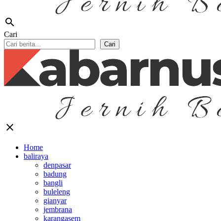
search
Cari
Cari
close
Home
baliraya
denpasar
badung
bangli
buleleng
gianyar
jembrana
karangasem