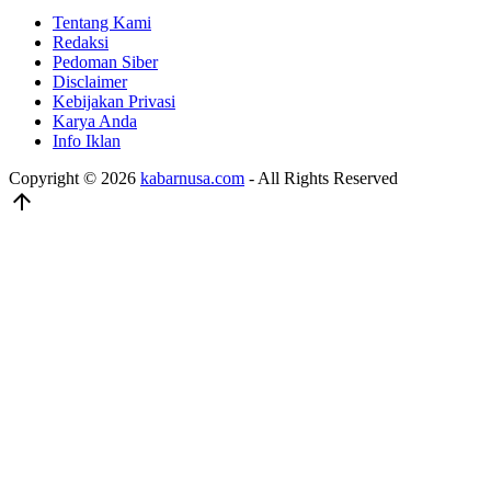
Tentang Kami
Redaksi
Pedoman Siber
Disclaimer
Kebijakan Privasi
Karya Anda
Info Iklan
Copyright © 2026
kabarnusa.com
- All Rights Reserved
arrow_upward