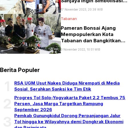
Sanjaya Ingin Simbolisasi
yang Ikonik Identitas Kota
17 November 2023, 20:38 WIB
Tabanan
Tabanan
Pameran Bonsai Ajang
Mempopulerkan Kota
Tabanan dan Bangkitkan
Perekonomian
3 November 2022, 10:51 WIB
Berita Populer
1
RSA UGM Usut Nakes Diduga Nirempati di Media
Sosial, Serahkan Sanksi ke Tim Etik
Progres Tol Solo-Yogyakarta Paket 2.2 Tembus 75
2
Persen, Jasa Marga Targetkan Rampung
September 2026
Pemkab Gunungkidul Dorong Perpanjangan Jalur
3
Tol hingga ke Wilayahnya demi Dongkrak Ekonomi
dan Pariwisata