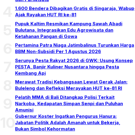
4
1.600 Bendera Dibagikan Gratis di Singaraja, Wabup
Ajak Rayakan HUT RI ke-81
Pupuk Kaltim Resmikan Kampung Sawah Abadi
5
Bulutana, Integrasikan Edu Agrowisata dan
Ketahanan Pangan di Gowa
6
Pertamina Patra Niaga Jatimbalinus Turunkan Harga
BBM Non-Subsidi Per 1 Agustus 2026
Serunya Pesta Rakyat 2026 di GWK: Usung Konsep
7
PESTA, Banjir Kuliner Nusantara hingga Pesta
Kembang Api
8
Merawat Tradisi Kebangsaan Lewat Gerak Jalan:
Buleleng dan Refleksi Merayakan HUT ke-81 RI
Pelatih MMA di Bali Ditangkap Polisi Terkait
9
Narkoba, Kedapatan Simpan Senpi dan Puluhan
Amunisi
Gubernur Koster Ingatkan Pengurus Hanura:
10
Jabatan Politik Adalah Amanah untuk Bekerja,
Bukan Simbol Kehormatan