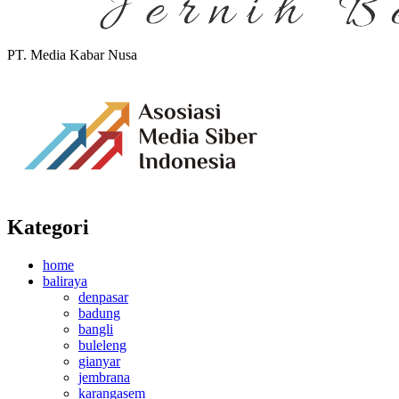
PT. Media Kabar Nusa
Kategori
home
baliraya
denpasar
badung
bangli
buleleng
gianyar
jembrana
karangasem