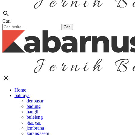
search
Cari
Cari
close
Home
baliraya
denpasar
badung
bangli
buleleng
gianyar
jembrana
karangasem