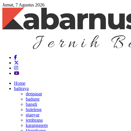
Jumat, 7 Agustus 2026
Home
baliraya
denpasar
badung
bangli
buleleng
gianyar
jembrana
karangasem
klungkung