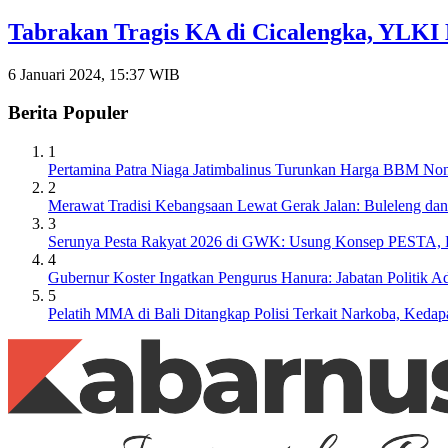
Tabrakan Tragis KA di Cicalengka, YLKI 
6 Januari 2024, 15:37 WIB
Berita Populer
1
Pertamina Patra Niaga Jatimbalinus Turunkan Harga BBM Non
2
Merawat Tradisi Kebangsaan Lewat Gerak Jalan: Buleleng da
3
Serunya Pesta Rakyat 2026 di GWK: Usung Konsep PESTA, Ba
4
Gubernur Koster Ingatkan Pengurus Hanura: Jabatan Politik
5
Pelatih MMA di Bali Ditangkap Polisi Terkait Narkoba, Keda