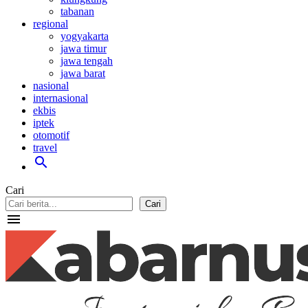
tabanan
regional
yogyakarta
jawa timur
jawa tengah
jawa barat
nasional
internasional
ekbis
iptek
otomotif
travel
search
Cari
Cari
menu