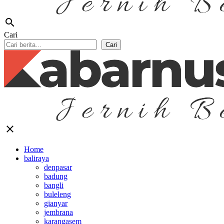
search
Cari
Cari
close
Home
baliraya
denpasar
badung
bangli
buleleng
gianyar
jembrana
karangasem