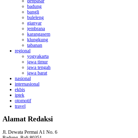
denpasar
badung
bangli
buleleng
gianyar
jembrana
karangasem
klungkung
tabanan
regional
yogyakarta
jawa timur
jawa tengah
jawa barat
nasional
internasional
ekbis
iptek
otomotif
travel
Alamat Redaksi
Jl. Dewata Permai A1 No. 6
Badung, Bali 80351