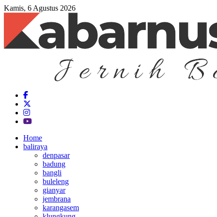
Kamis, 6 Agustus 2026
Home
baliraya
denpasar
badung
bangli
buleleng
gianyar
jembrana
karangasem
klungkung