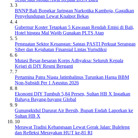
3
BNNP Bali Bongkar Jaringan Narkotika Kamboja, Gagalkan
Penyelundupan Lewat Knalpot Bekas
4
Gubernur Koster Tetapkan 5 Kawasan Rendah Emisi di Bali,
Hotel hingga Mal Wajib Gunakan PLTS Atap
5
Penguatan Sektor Keuangan: Satgas PASTI Perkuat Serangan
Siber dan Kejahatan Finansial Lintas Yurisdiksi
6
Mutasi Besar-besaran Korps Adhyaksa: Seluruh Kepala
Kejari di DIY Resmi Berganti
7
Pertamina Patra Niaga Jatimbalinus Turunkan Harga BBM
Non-Subsidi Per 1 Agustus 2026
8
Ekonomi DIY Tumbuh 5,84 Persen, Sultan HB X Ingatkan
Bahaya Bayang-bayang Global
9
Gunungkidul Darurat Air Bersih, Bupati Endah Laporkan ke
Sultan HB X
10
Merawat Tradisi Kebangsaan Lewat Gerak Jalan: Buleleng
dan Refleksi Merayakan HUT ke-81 RI