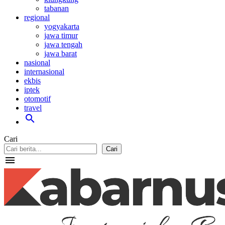
tabanan
regional
yogyakarta
jawa timur
jawa tengah
jawa barat
nasional
internasional
ekbis
iptek
otomotif
travel
search
Cari
Cari
menu