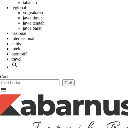
tabanan
regional
yogyakarta
jawa timur
jawa tengah
jawa barat
nasional
internasional
ekbis
iptek
otomotif
travel
search
Cari
Cari
menu