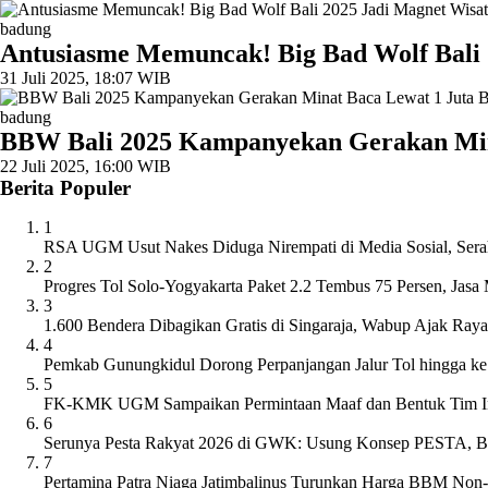
badung
Antusiasme Memuncak! Big Bad Wolf Bali 
31 Juli 2025, 18:07 WIB
badung
BBW Bali 2025 Kampanyekan Gerakan Min
22 Juli 2025, 16:00 WIB
Berita Populer
1
RSA UGM Usut Nakes Diduga Nirempati di Media Sosial, Serah
2
Progres Tol Solo-Yogyakarta Paket 2.2 Tembus 75 Persen, Ja
3
1.600 Bendera Dibagikan Gratis di Singaraja, Wabup Ajak Ra
4
Pemkab Gunungkidul Dorong Perpanjangan Jalur Tol hingga k
5
FK-KMK UGM Sampaikan Permintaan Maaf dan Bentuk Tim Inve
6
Serunya Pesta Rakyat 2026 di GWK: Usung Konsep PESTA, Ban
7
Pertamina Patra Niaga Jatimbalinus Turunkan Harga BBM Non-