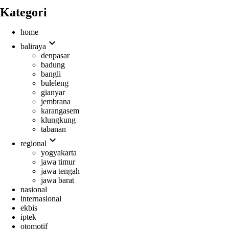
Kategori
home
expand_more
baliraya
denpasar
badung
bangli
buleleng
gianyar
jembrana
karangasem
klungkung
tabanan
expand_more
regional
yogyakarta
jawa timur
jawa tengah
jawa barat
nasional
internasional
ekbis
iptek
otomotif