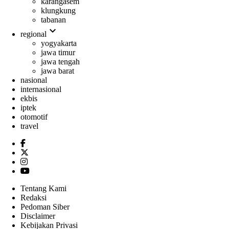
karangasem
klungkung
tabanan
expand_more
regional
yogyakarta
jawa timur
jawa tengah
jawa barat
nasional
internasional
ekbis
iptek
otomotif
travel
Tentang Kami
Redaksi
Pedoman Siber
Disclaimer
Kebijakan Privasi