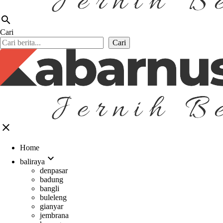
search
Cari
Cari
close
Home
expand_more
baliraya
denpasar
badung
bangli
buleleng
gianyar
jembrana