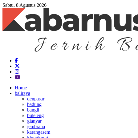
Sabtu, 8 Agustus 2026
Home
baliraya
denpasar
badung
bangli
buleleng
gianyar
jembrana
karangasem
klungkung