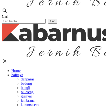
search
Cari
Cari
close
Home
baliraya
denpasar
badung
bangli
buleleng
gianyar
jembrana
karangasem