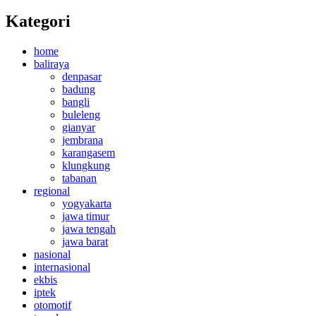
Kategori
home
baliraya
denpasar
badung
bangli
buleleng
gianyar
jembrana
karangasem
klungkung
tabanan
regional
yogyakarta
jawa timur
jawa tengah
jawa barat
nasional
internasional
ekbis
iptek
otomotif