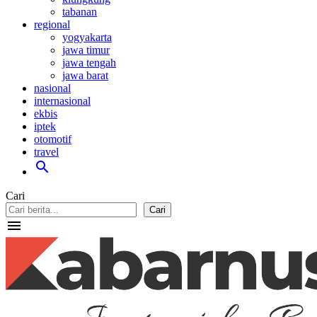
tabanan
regional
yogyakarta
jawa timur
jawa tengah
jawa barat
nasional
internasional
ekbis
iptek
otomotif
travel
search
Cari
Cari
menu