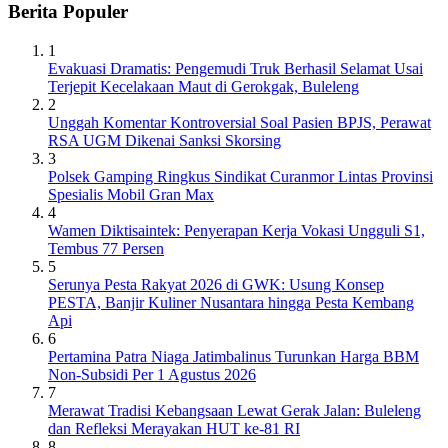
Berita Populer
1
Evakuasi Dramatis: Pengemudi Truk Berhasil Selamat Usai
Terjepit Kecelakaan Maut di Gerokgak, Buleleng
2
Unggah Komentar Kontroversial Soal Pasien BPJS, Perawat
RSA UGM Dikenai Sanksi Skorsing
3
Polsek Gamping Ringkus Sindikat Curanmor Lintas Provinsi
Spesialis Mobil Gran Max
4
Wamen Diktisaintek: Penyerapan Kerja Vokasi Ungguli S1,
Tembus 77 Persen
5
Serunya Pesta Rakyat 2026 di GWK: Usung Konsep
PESTA, Banjir Kuliner Nusantara hingga Pesta Kembang
Api
6
Pertamina Patra Niaga Jatimbalinus Turunkan Harga BBM
Non-Subsidi Per 1 Agustus 2026
7
Merawat Tradisi Kebangsaan Lewat Gerak Jalan: Buleleng
dan Refleksi Merayakan HUT ke-81 RI
8