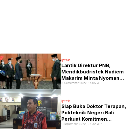
Iptek
Lantik Direktur PNB,
Mendikbudristek Nadiem
Makarim Minta Nyoman
8 September 2022, 17:05 WIB
Abdi Wujudkan Merdeka
Belajar
Iptek
Siap Buka Doktor Terapan,
Politeknik Negeri Bali
Perkuat Komitmen
1 September 2022, 06:32 WIB
Tingkatkan Pendidikan