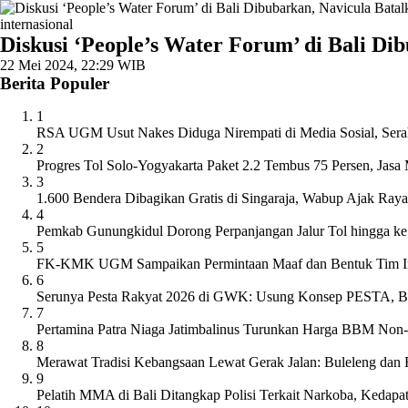
internasional
Diskusi ‘People’s Water Forum’ di Bali 
22 Mei 2024, 22:29 WIB
Berita Populer
1
RSA UGM Usut Nakes Diduga Nirempati di Media Sosial, Serah
2
Progres Tol Solo-Yogyakarta Paket 2.2 Tembus 75 Persen, Ja
3
1.600 Bendera Dibagikan Gratis di Singaraja, Wabup Ajak Ra
4
Pemkab Gunungkidul Dorong Perpanjangan Jalur Tol hingga k
5
FK-KMK UGM Sampaikan Permintaan Maaf dan Bentuk Tim Inve
6
Serunya Pesta Rakyat 2026 di GWK: Usung Konsep PESTA, Ban
7
Pertamina Patra Niaga Jatimbalinus Turunkan Harga BBM Non-
8
Merawat Tradisi Kebangsaan Lewat Gerak Jalan: Buleleng dan
9
Pelatih MMA di Bali Ditangkap Polisi Terkait Narkoba, Kedap