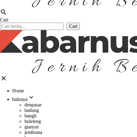
search
Cari
Cari
close
Home
expand_more
baliraya
denpasar
badung
bangli
buleleng
gianyar
jembrana