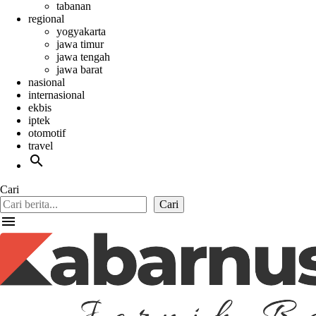
tabanan
regional
yogyakarta
jawa timur
jawa tengah
jawa barat
nasional
internasional
ekbis
iptek
otomotif
travel
search
Cari
Cari
menu