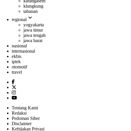
karangasem
klungkung
tabanan
expand_more
regional
yogyakarta
jawa timur
jawa tengah
jawa barat
nasional
internasional
ekbis
iptek
otomotif
travel
Tentang Kami
Redaksi
Pedoman Siber
Disclaimer
Kebijakan Privasi