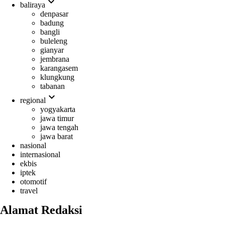
expand_more
baliraya
denpasar
badung
bangli
buleleng
gianyar
jembrana
karangasem
klungkung
tabanan
expand_more
regional
yogyakarta
jawa timur
jawa tengah
jawa barat
nasional
internasional
ekbis
iptek
otomotif
travel
Alamat Redaksi