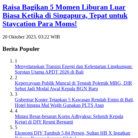
Raisa Bagikan 5 Momen Liburan Luar
Biasa Ketika di Singapura, Tepat untuk
Staycation Para Moms!
20 Oktober 2023, 03:22 WIB
Berita Populer
1
Menyelaraskan Transisi Energi dan Kelestarian Lingkungan:
Sorotan Utama APDT 2026 di Bali
2
Kepercayaan Publik Muncul di Tengah Polemik MBG, DIR
Sebut Jadi Modal Awal Kepala BGN Baru
3
Gubernur Koster Tetapkan 5 Kawasan Rendah Emisi di Bali,
Hotel hingga Mal Wajib Gunakan PLTS Atap
4
Mutasi Besar-besaran Korps Adhyaksa: Seluruh Kepala
Kejari di DIY Resmi Berganti
5
Ekonomi DIY Tumbuh 5,84 Persen, Sultan HB X Ingatkan