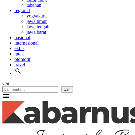
tabanan
regional
yogyakarta
jawa timur
jawa tengah
jawa barat
nasional
internasional
ekbis
iptek
otomotif
travel
search
Cari
Cari
menu