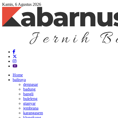
Kamis, 6 Agustus 2026
Home
baliraya
denpasar
badung
bangli
buleleng
gianyar
jembrana
karangasem
klungkung