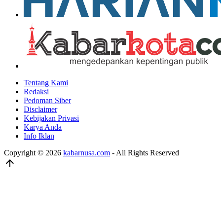
Tentang Kami
Redaksi
Pedoman Siber
Disclaimer
Kebijakan Privasi
Karya Anda
Info Iklan
Copyright © 2026
kabarnusa.com
- All Rights Reserved
arrow_upward