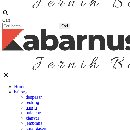
search
Cari
Cari
close
Home
baliraya
denpasar
badung
bangli
buleleng
gianyar
jembrana
karangasem