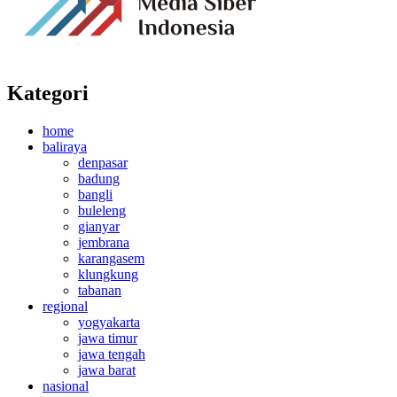
Kategori
home
baliraya
denpasar
badung
bangli
buleleng
gianyar
jembrana
karangasem
klungkung
tabanan
regional
yogyakarta
jawa timur
jawa tengah
jawa barat
nasional