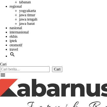
tabanan
regional
yogyakarta
jawa timur
jawa tengah
jawa barat
nasional
internasional
ekbis
iptek
otomotif
travel
search
Cari
Cari
menu