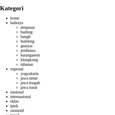
Kategori
home
baliraya
denpasar
badung
bangli
buleleng
gianyar
jembrana
karangasem
klungkung
tabanan
regional
yogyakarta
jawa timur
jawa tengah
jawa barat
nasional
internasional
ekbis
iptek
otomotif