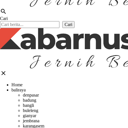
search
Cari
Cari
close
Home
baliraya
denpasar
badung
bangli
buleleng
gianyar
jembrana
karangasem