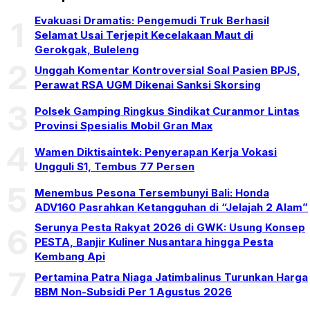
Evakuasi Dramatis: Pengemudi Truk Berhasil
1
Selamat Usai Terjepit Kecelakaan Maut di
Gerokgak, Buleleng
2
Unggah Komentar Kontroversial Soal Pasien BPJS,
Perawat RSA UGM Dikenai Sanksi Skorsing
3
Polsek Gamping Ringkus Sindikat Curanmor Lintas
Provinsi Spesialis Mobil Gran Max
4
Wamen Diktisaintek: Penyerapan Kerja Vokasi
Ungguli S1, Tembus 77 Persen
5
Menembus Pesona Tersembunyi Bali: Honda
ADV160 Pasrahkan Ketangguhan di “Jelajah 2 Alam”
Serunya Pesta Rakyat 2026 di GWK: Usung Konsep
6
PESTA, Banjir Kuliner Nusantara hingga Pesta
Kembang Api
7
Pertamina Patra Niaga Jatimbalinus Turunkan Harga
BBM Non-Subsidi Per 1 Agustus 2026