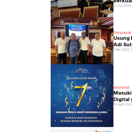
Berkual
13 Juli 2024
Denpasar
Usung B
Adi Sut
1 Mei 2024, 
Nasional
Masuki
Digital
19 April 202