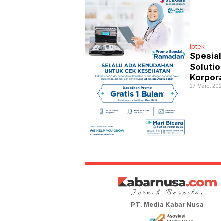
Iptek
Spesia
Soluti
Korpor
27 Maret 202
PT. Media Kabar Nusa