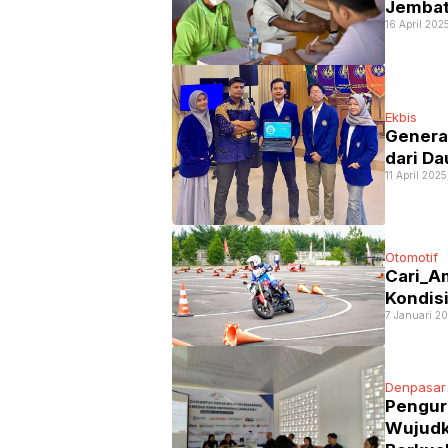
Jembat
16 April 202
Ekbis
Generas
dari D
11 April 202
Otomotif
Cari_A
Kondisi
7 Januari 20
Denpasar
Penguru
Wujudk