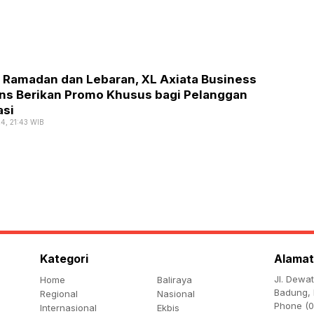
l Ramadan dan Lebaran, XL Axiata Business
ons Berikan Promo Khusus bagi Pelanggan
asi
4, 21:43 WIB
Kategori
Alamat
Jl. Dewa
Home
Baliraya
Badung, 
Regional
Nasional
Phone (0
Internasional
Ekbis