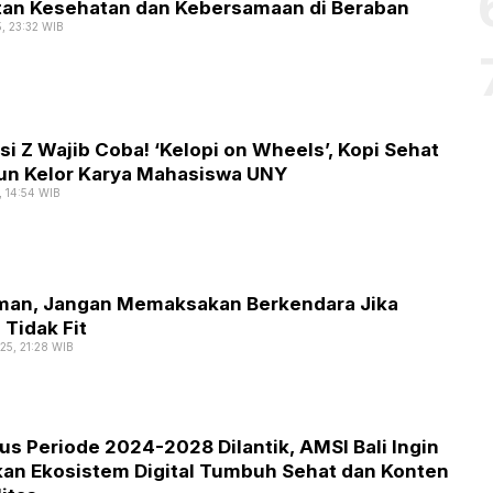
an Kesehatan dan Kebersamaan di Beraban
5, 23:32 WIB
i Z Wajib Coba! ‘Kelopi on Wheels’, Kopi Sehat
aun Kelor Karya Mahasiswa UNY
5, 14:54 WIB
man, Jangan Memaksakan Berkendara Jika
 Tidak Fit
25, 21:28 WIB
s Periode 2024-2028 Dilantik, AMSI Bali Ingin
an Ekosistem Digital Tumbuh Sehat dan Konten