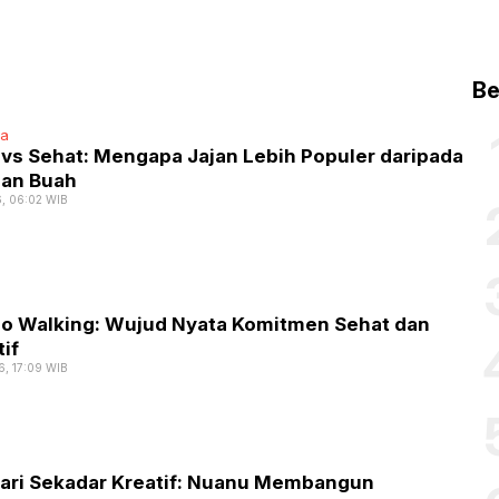
Be
ta
 vs Sehat: Mengapa Jajan Lebih Populer daripada
dan Buah
6, 06:02 WIB
Go Walking: Wujud Nyata Komitmen Sehat dan
if
6, 17:09 WIB
dari Sekadar Kreatif: Nuanu Membangun