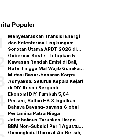
rita Populer
Menyelaraskan Transisi Energi
1
dan Kelestarian Lingkungan:
Sorotan Utama APDT 2026 di
Bali
Gubernur Koster Tetapkan 5
2
Kawasan Rendah Emisi di Bali,
Hotel hingga Mal Wajib Gunakan
PLTS Atap
Mutasi Besar-besaran Korps
3
Adhyaksa: Seluruh Kepala Kejari
di DIY Resmi Berganti
Ekonomi DIY Tumbuh 5,84
4
Persen, Sultan HB X Ingatkan
Bahaya Bayang-bayang Global
Pertamina Patra Niaga
5
Jatimbalinus Turunkan Harga
BBM Non-Subsidi Per 1 Agustus
2026
Gunungkidul Darurat Air Bersih,