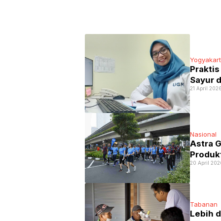
Yogyakar
Praktis
Sayur 
21 April 202
Nasional
Astra 
Produkt
20 April 202
Tabanan
Lebih 