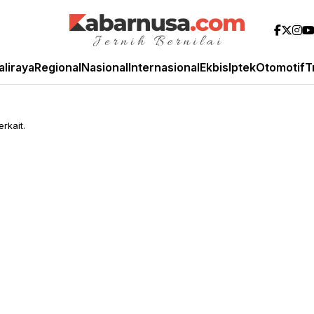
aliraya
Regional
Nasional
Internasional
Ekbis
Iptek
Otomotif
T
rkait.