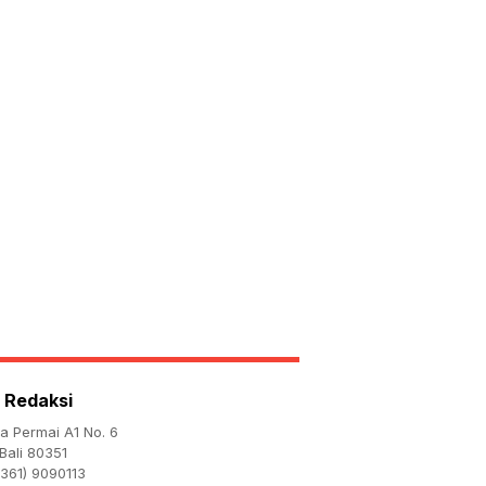
 Redaksi
ta Permai A1 No. 6
Bali 80351
361) 9090113