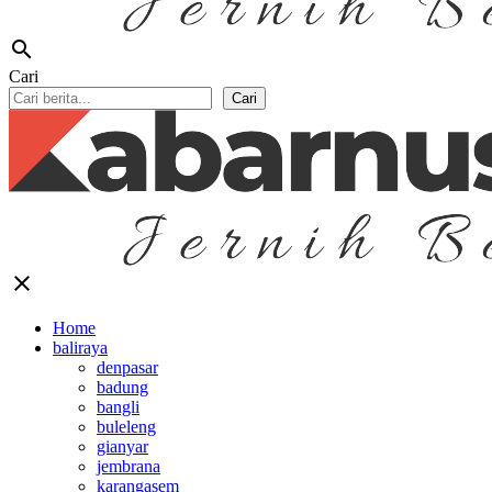
search
Cari
Cari
close
Home
baliraya
denpasar
badung
bangli
buleleng
gianyar
jembrana
karangasem