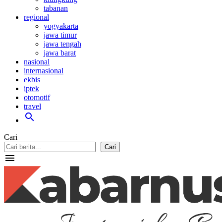
tabanan
regional
yogyakarta
jawa timur
jawa tengah
jawa barat
nasional
internasional
ekbis
iptek
otomotif
travel
search
Cari
Cari
menu