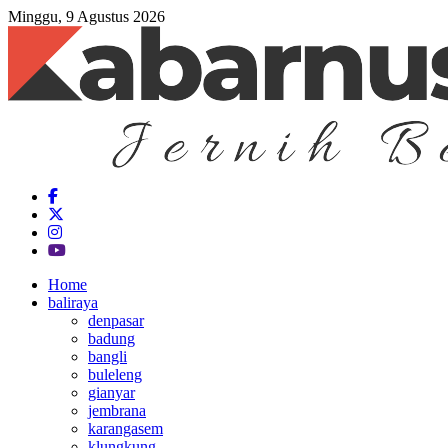
Minggu, 9 Agustus 2026
Home
baliraya
denpasar
badung
bangli
buleleng
gianyar
jembrana
karangasem
klungkung