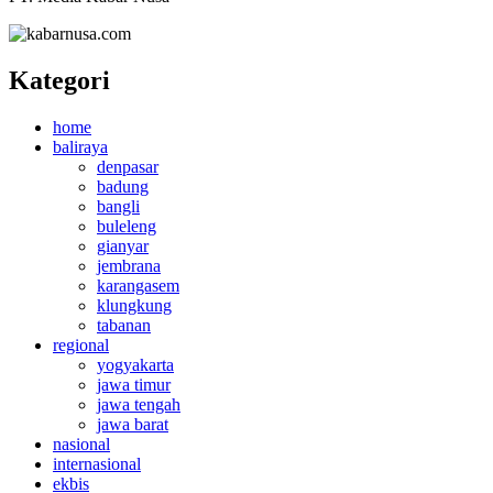
Kategori
home
baliraya
denpasar
badung
bangli
buleleng
gianyar
jembrana
karangasem
klungkung
tabanan
regional
yogyakarta
jawa timur
jawa tengah
jawa barat
nasional
internasional
ekbis