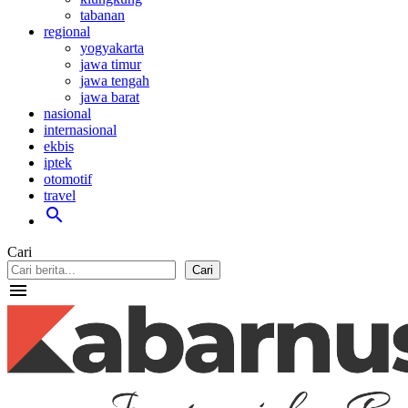
tabanan
regional
yogyakarta
jawa timur
jawa tengah
jawa barat
nasional
internasional
ekbis
iptek
otomotif
travel
search
Cari
Cari
menu