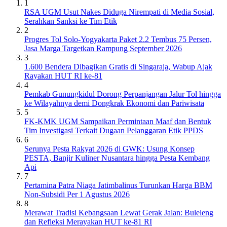
1
RSA UGM Usut Nakes Diduga Nirempati di Media Sosial,
Serahkan Sanksi ke Tim Etik
2
Progres Tol Solo-Yogyakarta Paket 2.2 Tembus 75 Persen,
Jasa Marga Targetkan Rampung September 2026
3
1.600 Bendera Dibagikan Gratis di Singaraja, Wabup Ajak
Rayakan HUT RI ke-81
4
Pemkab Gunungkidul Dorong Perpanjangan Jalur Tol hingga
ke Wilayahnya demi Dongkrak Ekonomi dan Pariwisata
5
FK-KMK UGM Sampaikan Permintaan Maaf dan Bentuk
Tim Investigasi Terkait Dugaan Pelanggaran Etik PPDS
6
Serunya Pesta Rakyat 2026 di GWK: Usung Konsep
PESTA, Banjir Kuliner Nusantara hingga Pesta Kembang
Api
7
Pertamina Patra Niaga Jatimbalinus Turunkan Harga BBM
Non-Subsidi Per 1 Agustus 2026
8
Merawat Tradisi Kebangsaan Lewat Gerak Jalan: Buleleng
dan Refleksi Merayakan HUT ke-81 RI