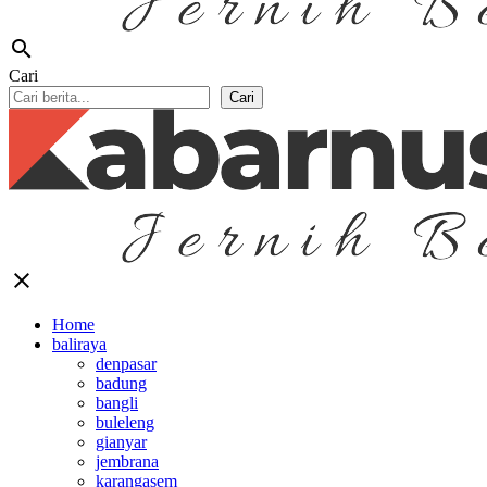
search
Cari
Cari
close
Home
baliraya
denpasar
badung
bangli
buleleng
gianyar
jembrana
karangasem