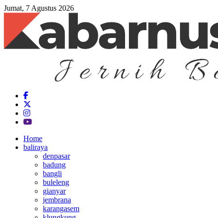
Jumat, 7 Agustus 2026
Home
baliraya
denpasar
badung
bangli
buleleng
gianyar
jembrana
karangasem
klungkung