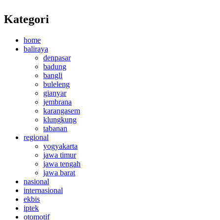
Kategori
home
baliraya
denpasar
badung
bangli
buleleng
gianyar
jembrana
karangasem
klungkung
tabanan
regional
yogyakarta
jawa timur
jawa tengah
jawa barat
nasional
internasional
ekbis
iptek
otomotif