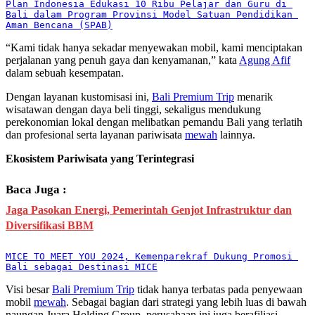
Plan Indonesia Edukasi 10 Ribu Pelajar dan Guru di 
Bali dalam Program Provinsi Model Satuan Pendidikan 
Aman Bencana (SPAB)
“Kami tidak hanya sekadar menyewakan mobil, kami menciptakan
perjalanan yang penuh gaya dan kenyamanan,” kata
Agung Afif
dalam sebuah kesempatan.
Dengan layanan kustomisasi ini,
Bali Premium Trip
menarik
wisatawan dengan daya beli tinggi, sekaligus mendukung
perekonomian lokal dengan melibatkan pemandu Bali yang terlatih
dan profesional serta layanan pariwisata
mewah
lainnya.
Ekosistem Pariwisata yang Terintegrasi
Baca Juga :
Jaga Pasokan Energi, Pemerintah Genjot Infrastruktur dan
Diversifikasi BBM
MICE TO MEET YOU 2024, Kemenparekraf Dukung Promosi 
Bali sebagai Destinasi MICE
Visi besar
Bali Premium Trip
tidak hanya terbatas pada penyewaan
mobil
mewah
. Sebagai bagian dari strategi yang lebih luas di bawah
naungan Juara Holding Group, perusahaan ini juga berafiliasi