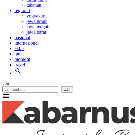
tabanan
regional
yogyakarta
jawa timur
jawa tengah
jawa barat
nasional
internasional
ekbis
iptek
otomotif
travel
search
Cari
Cari
menu