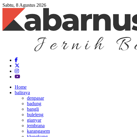
Sabtu, 8 Agustus 2026
Home
baliraya
denpasar
badung
bangli
buleleng
gianyar
jembrana
karangasem
klungkung