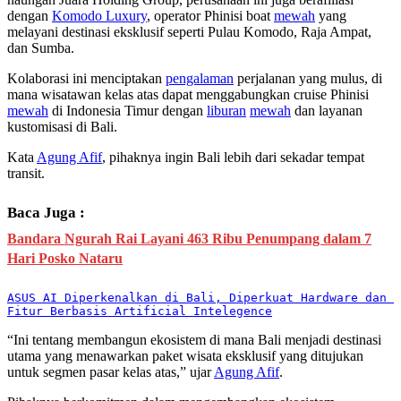
dengan
Komodo Luxury
, operator Phinisi boat
mewah
yang
melayani destinasi eksklusif seperti Pulau Komodo, Raja Ampat,
dan Sumba.
Kolaborasi ini menciptakan
pengalaman
perjalanan yang mulus, di
mana wisatawan kelas atas dapat menggabungkan cruise Phinisi
mewah
di Indonesia Timur dengan
liburan
mewah
dan layanan
kustomisasi di Bali.
Kata
Agung Afif
, pihaknya ingin Bali lebih dari sekadar tempat
transit.
Baca Juga :
Bandara Ngurah Rai Layani 463 Ribu Penumpang dalam 7
Hari Posko Nataru
ASUS AI Diperkenalkan di Bali, Diperkuat Hardware dan 
Fitur Berbasis Artificial Intelegence
“Ini tentang membangun ekosistem di mana Bali menjadi destinasi
utama yang menawarkan paket wisata eksklusif yang ditujukan
untuk segmen pasar kelas atas,” ujar
Agung Afif
.