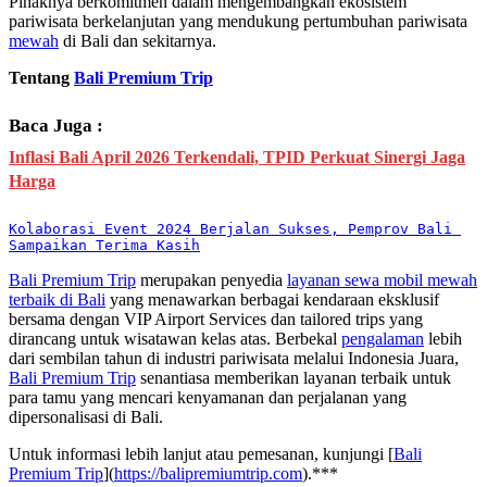
Pihaknya berkomitmen dalam mengembangkan ekosistem
pariwisata berkelanjutan yang mendukung pertumbuhan pariwisata
mewah
di Bali dan sekitarnya.
Tentang
Bali Premium Trip
Baca Juga :
Inflasi Bali April 2026 Terkendali, TPID Perkuat Sinergi Jaga
Harga
Kolaborasi Event 2024 Berjalan Sukses, Pemprov Bali 
Sampaikan Terima Kasih
Bali Premium Trip
merupakan penyedia
layanan sewa mobil mewah
terbaik di Bali
yang menawarkan berbagai kendaraan eksklusif
bersama dengan VIP Airport Services dan tailored trips yang
dirancang untuk wisatawan kelas atas. Berbekal
pengalaman
lebih
dari sembilan tahun di industri pariwisata melalui Indonesia Juara,
Bali Premium Trip
senantiasa memberikan layanan terbaik untuk
para tamu yang mencari kenyamanan dan perjalanan yang
dipersonalisasi di Bali.
Untuk informasi lebih lanjut atau pemesanan, kunjungi [
Bali
Premium Trip
](
https://balipremiumtrip.com
).***