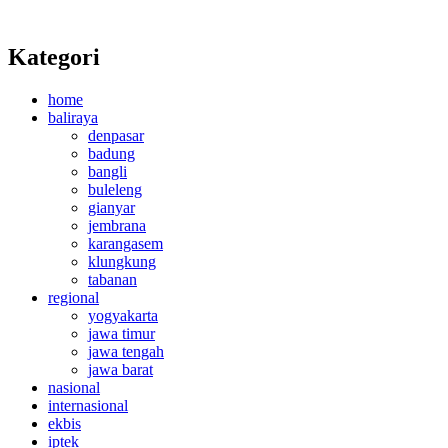
Kategori
home
baliraya
denpasar
badung
bangli
buleleng
gianyar
jembrana
karangasem
klungkung
tabanan
regional
yogyakarta
jawa timur
jawa tengah
jawa barat
nasional
internasional
ekbis
iptek