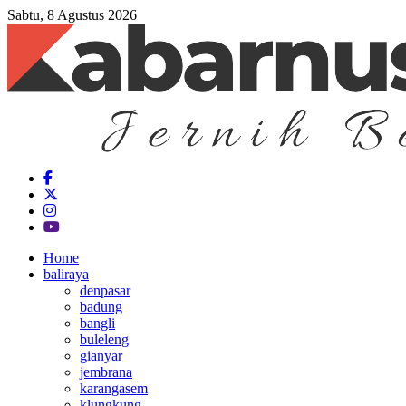
Sabtu, 8 Agustus 2026
Home
baliraya
denpasar
badung
bangli
buleleng
gianyar
jembrana
karangasem
klungkung