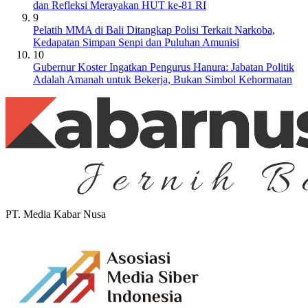
dan Refleksi Merayakan HUT ke-81 RI
9
Pelatih MMA di Bali Ditangkap Polisi Terkait Narkoba,
Kedapatan Simpan Senpi dan Puluhan Amunisi
10
Gubernur Koster Ingatkan Pengurus Hanura: Jabatan Politik
Adalah Amanah untuk Bekerja, Bukan Simbol Kehormatan
PT. Media Kabar Nusa