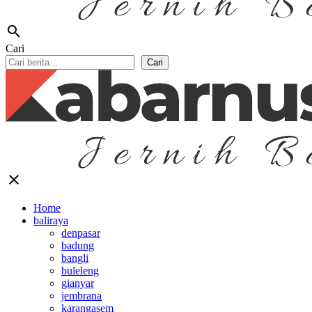
search
Cari
Cari
close
Home
baliraya
denpasar
badung
bangli
buleleng
gianyar
jembrana
karangasem