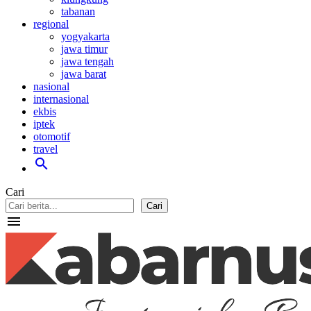
tabanan
regional
yogyakarta
jawa timur
jawa tengah
jawa barat
nasional
internasional
ekbis
iptek
otomotif
travel
search
Cari
Cari
menu