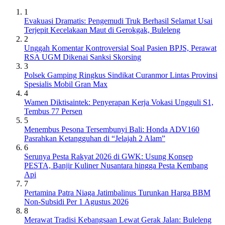
1
Evakuasi Dramatis: Pengemudi Truk Berhasil Selamat Usai
Terjepit Kecelakaan Maut di Gerokgak, Buleleng
2
Unggah Komentar Kontroversial Soal Pasien BPJS, Perawat
RSA UGM Dikenai Sanksi Skorsing
3
Polsek Gamping Ringkus Sindikat Curanmor Lintas Provinsi
Spesialis Mobil Gran Max
4
Wamen Diktisaintek: Penyerapan Kerja Vokasi Ungguli S1,
Tembus 77 Persen
5
Menembus Pesona Tersembunyi Bali: Honda ADV160
Pasrahkan Ketangguhan di “Jelajah 2 Alam”
6
Serunya Pesta Rakyat 2026 di GWK: Usung Konsep
PESTA, Banjir Kuliner Nusantara hingga Pesta Kembang
Api
7
Pertamina Patra Niaga Jatimbalinus Turunkan Harga BBM
Non-Subsidi Per 1 Agustus 2026
8
Merawat Tradisi Kebangsaan Lewat Gerak Jalan: Buleleng