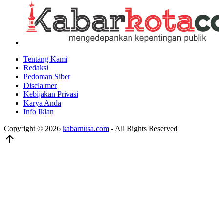
Tentang Kami
Redaksi
Pedoman Siber
Disclaimer
Kebijakan Privasi
Karya Anda
Info Iklan
Copyright © 2026
kabarnusa.com
- All Rights Reserved
arrow_upward