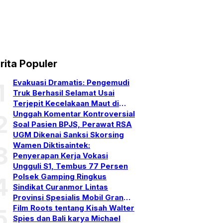
rita Populer
Evakuasi Dramatis: Pengemudi
1
Truk Berhasil Selamat Usai
Terjepit Kecelakaan Maut di
Gerokgak, Buleleng
Unggah Komentar Kontroversial
2
Soal Pasien BPJS, Perawat RSA
UGM Dikenai Sanksi Skorsing
Wamen Diktisaintek:
3
Penyerapan Kerja Vokasi
Ungguli S1, Tembus 77 Persen
Polsek Gamping Ringkus
4
Sindikat Curanmor Lintas
Provinsi Spesialis Mobil Gran
Max
Film Roots tentang Kisah Walter
5
Spies dan Bali karya Michael