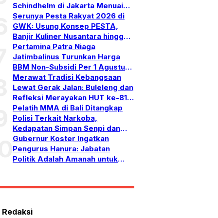
Schindhelm di Jakarta Menuai
Banyak Pujian
Serunya Pesta Rakyat 2026 di
6
GWK: Usung Konsep PESTA,
Banjir Kuliner Nusantara hingga
Pesta Kembang Api
Pertamina Patra Niaga
7
Jatimbalinus Turunkan Harga
BBM Non-Subsidi Per 1 Agustus
2026
Merawat Tradisi Kebangsaan
8
Lewat Gerak Jalan: Buleleng dan
Refleksi Merayakan HUT ke-81
RI
Pelatih MMA di Bali Ditangkap
9
Polisi Terkait Narkoba,
Kedapatan Simpan Senpi dan
Puluhan Amunisi
Gubernur Koster Ingatkan
10
Pengurus Hanura: Jabatan
Politik Adalah Amanah untuk
Bekerja, Bukan Simbol
Kehormatan
 Redaksi