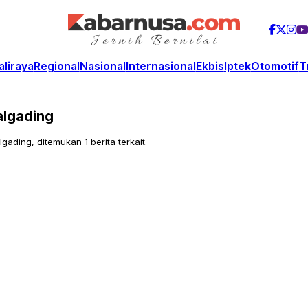
aliraya
Regional
Nasional
Internasional
Ekbis
Iptek
Otomotif
T
algading
gading, ditemukan 1 berita terkait.