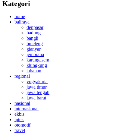
Kategori
home
baliraya
denpasar
badung
bangli
buleleng
gianyar
jembrana
karangasem
klungkung
tabanan
regional
yogyakarta
jawa timur
jawa tengah
jawa barat
nasional
internasional
ekbis
iptek
otomotif
travel