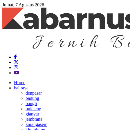
Jumat, 7 Agustus 2026
Home
baliraya
denpasar
badung
bangli
buleleng
gianyar
jembrana
karangasem
klungkung