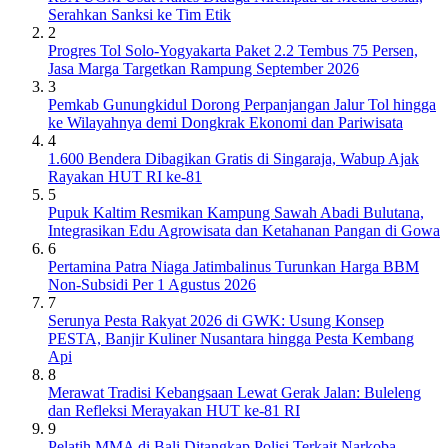
Serahkan Sanksi ke Tim Etik
2
Progres Tol Solo-Yogyakarta Paket 2.2 Tembus 75 Persen,
Jasa Marga Targetkan Rampung September 2026
3
Pemkab Gunungkidul Dorong Perpanjangan Jalur Tol hingga
ke Wilayahnya demi Dongkrak Ekonomi dan Pariwisata
4
1.600 Bendera Dibagikan Gratis di Singaraja, Wabup Ajak
Rayakan HUT RI ke-81
5
Pupuk Kaltim Resmikan Kampung Sawah Abadi Bulutana,
Integrasikan Edu Agrowisata dan Ketahanan Pangan di Gowa
6
Pertamina Patra Niaga Jatimbalinus Turunkan Harga BBM
Non-Subsidi Per 1 Agustus 2026
7
Serunya Pesta Rakyat 2026 di GWK: Usung Konsep
PESTA, Banjir Kuliner Nusantara hingga Pesta Kembang
Api
8
Merawat Tradisi Kebangsaan Lewat Gerak Jalan: Buleleng
dan Refleksi Merayakan HUT ke-81 RI
9
Pelatih MMA di Bali Ditangkap Polisi Terkait Narkoba,