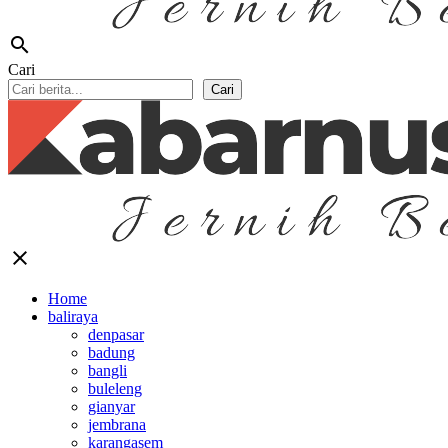
search
Cari
Cari
close
Home
baliraya
denpasar
badung
bangli
buleleng
gianyar
jembrana
karangasem