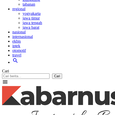
tabanan
regional
yogyakarta
jawa timur
jawa tengah
jawa barat
nasional
internasional
ekbis
iptek
otomotif
travel
search
Cari
Cari
menu