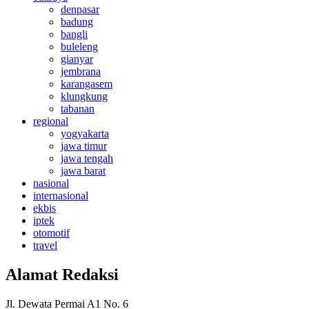
denpasar
badung
bangli
buleleng
gianyar
jembrana
karangasem
klungkung
tabanan
regional
yogyakarta
jawa timur
jawa tengah
jawa barat
nasional
internasional
ekbis
iptek
otomotif
travel
Alamat Redaksi
Jl. Dewata Permai A1 No. 6