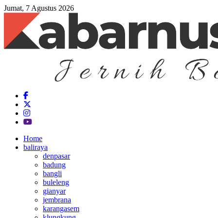
Jumat, 7 Agustus 2026
Home
baliraya
denpasar
badung
bangli
buleleng
gianyar
jembrana
karangasem
klungkung