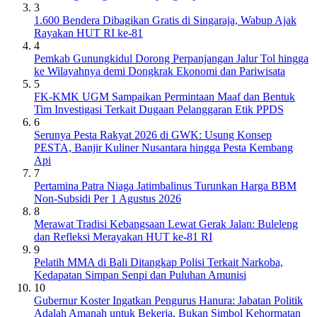
3
1.600 Bendera Dibagikan Gratis di Singaraja, Wabup Ajak
Rayakan HUT RI ke-81
4
Pemkab Gunungkidul Dorong Perpanjangan Jalur Tol hingga
ke Wilayahnya demi Dongkrak Ekonomi dan Pariwisata
5
FK-KMK UGM Sampaikan Permintaan Maaf dan Bentuk
Tim Investigasi Terkait Dugaan Pelanggaran Etik PPDS
6
Serunya Pesta Rakyat 2026 di GWK: Usung Konsep
PESTA, Banjir Kuliner Nusantara hingga Pesta Kembang
Api
7
Pertamina Patra Niaga Jatimbalinus Turunkan Harga BBM
Non-Subsidi Per 1 Agustus 2026
8
Merawat Tradisi Kebangsaan Lewat Gerak Jalan: Buleleng
dan Refleksi Merayakan HUT ke-81 RI
9
Pelatih MMA di Bali Ditangkap Polisi Terkait Narkoba,
Kedapatan Simpan Senpi dan Puluhan Amunisi
10
Gubernur Koster Ingatkan Pengurus Hanura: Jabatan Politik
Adalah Amanah untuk Bekerja, Bukan Simbol Kehormatan