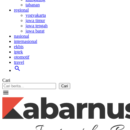
tabanan
regional
yogyakarta
jawa timur
jawa tengah
jawa barat
nasional
internasional
ekbis
iptek
otomotif
travel
search
Cari
Cari
menu