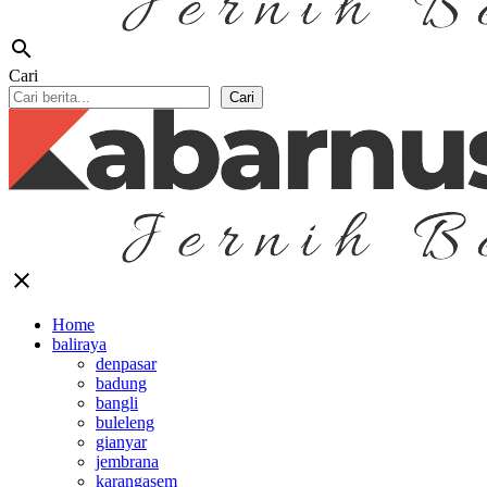
search
Cari
Cari
close
Home
baliraya
denpasar
badung
bangli
buleleng
gianyar
jembrana
karangasem