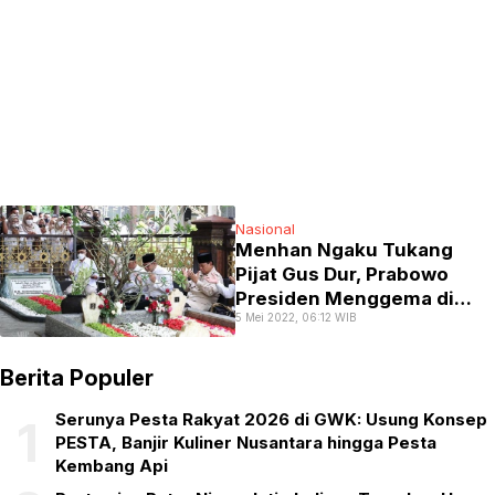
Nasional
Menhan Ngaku Tukang
Pijat Gus Dur, Prabowo
Presiden Menggema di
5 Mei 2022, 06:12 WIB
Ponpes Tebu Ireng
Berita Populer
Serunya Pesta Rakyat 2026 di GWK: Usung Konsep
1
PESTA, Banjir Kuliner Nusantara hingga Pesta
Kembang Api