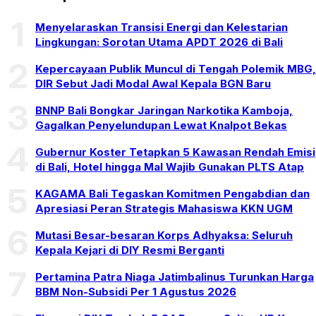
1
Menyelaraskan Transisi Energi dan Kelestarian
Lingkungan: Sorotan Utama APDT 2026 di Bali
2
Kepercayaan Publik Muncul di Tengah Polemik MBG,
DIR Sebut Jadi Modal Awal Kepala BGN Baru
3
BNNP Bali Bongkar Jaringan Narkotika Kamboja,
Gagalkan Penyelundupan Lewat Knalpot Bekas
4
Gubernur Koster Tetapkan 5 Kawasan Rendah Emisi
di Bali, Hotel hingga Mal Wajib Gunakan PLTS Atap
5
KAGAMA Bali Tegaskan Komitmen Pengabdian dan
Apresiasi Peran Strategis Mahasiswa KKN UGM
6
Mutasi Besar-besaran Korps Adhyaksa: Seluruh
Kepala Kejari di DIY Resmi Berganti
7
Pertamina Patra Niaga Jatimbalinus Turunkan Harga
BBM Non-Subsidi Per 1 Agustus 2026