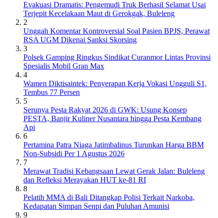
Evakuasi Dramatis: Pengemudi Truk Berhasil Selamat Usai
Terjepit Kecelakaan Maut di Gerokgak, Buleleng
2
Unggah Komentar Kontroversial Soal Pasien BPJS, Perawat
RSA UGM Dikenai Sanksi Skorsing
3
Polsek Gamping Ringkus Sindikat Curanmor Lintas Provinsi
Spesialis Mobil Gran Max
4
Wamen Diktisaintek: Penyerapan Kerja Vokasi Ungguli S1,
Tembus 77 Persen
5
Serunya Pesta Rakyat 2026 di GWK: Usung Konsep
PESTA, Banjir Kuliner Nusantara hingga Pesta Kembang
Api
6
Pertamina Patra Niaga Jatimbalinus Turunkan Harga BBM
Non-Subsidi Per 1 Agustus 2026
7
Merawat Tradisi Kebangsaan Lewat Gerak Jalan: Buleleng
dan Refleksi Merayakan HUT ke-81 RI
8
Pelatih MMA di Bali Ditangkap Polisi Terkait Narkoba,
Kedapatan Simpan Senpi dan Puluhan Amunisi
9