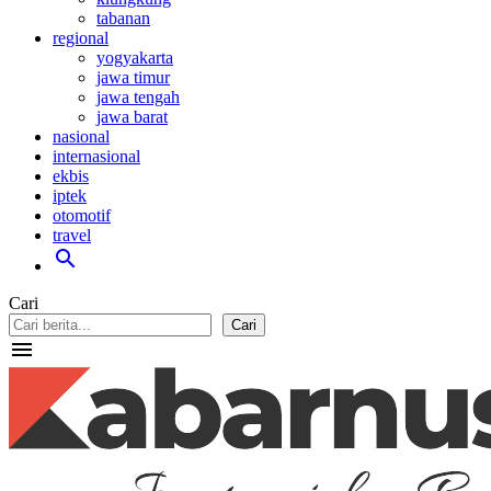
tabanan
regional
yogyakarta
jawa timur
jawa tengah
jawa barat
nasional
internasional
ekbis
iptek
otomotif
travel
search
Cari
Cari
menu