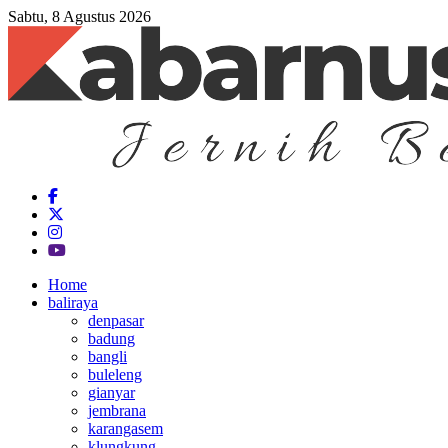
Sabtu, 8 Agustus 2026
Home
baliraya
denpasar
badung
bangli
buleleng
gianyar
jembrana
karangasem
klungkung