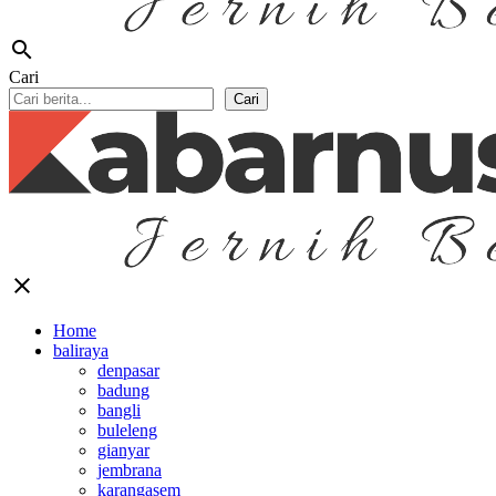
search
Cari
Cari
close
Home
baliraya
denpasar
badung
bangli
buleleng
gianyar
jembrana
karangasem