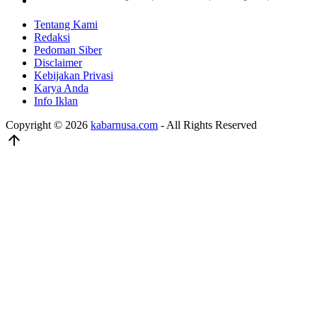
Tentang Kami
Redaksi
Pedoman Siber
Disclaimer
Kebijakan Privasi
Karya Anda
Info Iklan
Copyright © 2026
kabarnusa.com
- All Rights Reserved
arrow_upward