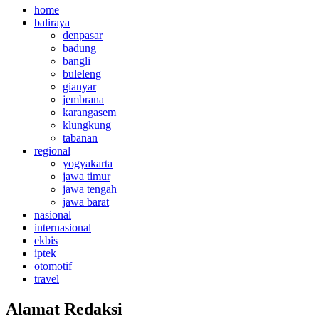
home
baliraya
denpasar
badung
bangli
buleleng
gianyar
jembrana
karangasem
klungkung
tabanan
regional
yogyakarta
jawa timur
jawa tengah
jawa barat
nasional
internasional
ekbis
iptek
otomotif
travel
Alamat Redaksi