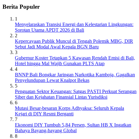
Berita Populer
1
Menyelaraskan Transisi Energi dan Kelestarian Lingkungan:
Sorotan Utama APDT 2026 di Bali
2
Kepercayaan Publik Muncul di Tengah Polemik MBG, DIR
Sebut Jadi Modal Awal Kepala BGN Baru
3
Gubernur Koster Tetapkan 5 Kawasan Rendah Emisi di Bali,
Hotel hingga Mal Wajib Gunakan PLTS Atap
4
BNNP Bali Bongkar Jaringan Narkotika Kamboja, Gagalkan
Penyelundupan Lewat Knalpot Bekas
5
Penguatan Sektor Keuangan: Satgas PASTI Perkuat Serangan
Siber dan Kejahatan Finansial Lintas Yurisdiksi
6
Mutasi Besar-besaran Korps Adhyaksa: Seluruh Kepala
Kejari di DIY Resmi Berganti
7
Ekonomi DIY Tumbuh 5,84 Persen, Sultan HB X Ingatkan
Bahaya Bayang-bayang Global
8