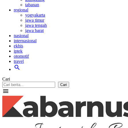
tabanan
regional
yogyakarta
jawa timur
jawa tengah
jawa barat
nasional
internasional
ekbis
iptek
otomotif
travel
search
Cari
Cari
menu