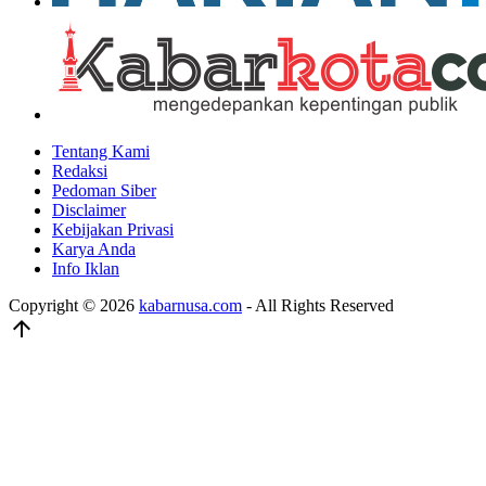
Tentang Kami
Redaksi
Pedoman Siber
Disclaimer
Kebijakan Privasi
Karya Anda
Info Iklan
Copyright © 2026
kabarnusa.com
- All Rights Reserved
arrow_upward