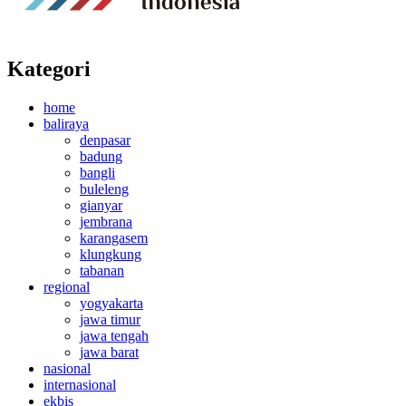
Kategori
home
baliraya
denpasar
badung
bangli
buleleng
gianyar
jembrana
karangasem
klungkung
tabanan
regional
yogyakarta
jawa timur
jawa tengah
jawa barat
nasional
internasional
ekbis