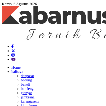
Kamis, 6 Agustus 2026
Home
baliraya
denpasar
badung
bangli
buleleng
gianyar
jembrana
karangasem
klungkung