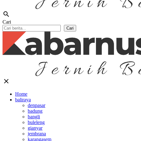
search
Cari
Cari
close
Home
baliraya
denpasar
badung
bangli
buleleng
gianyar
jembrana
karangasem