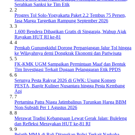
Serahkan Sanksi ke Tim Etik
2
Progres Tol Solo-Yogyakarta Paket 2.2 Tembus 75 Persen,
Jasa Marga Targetkan Rampung September 2026
3
1.600 Bendera Dibagikan Gratis di Singaraja, Wabup Ajak
Rayakan HUT RI ke-81
4
Pemkab Gunungkidul Dorong Perpanjangan Jalur Tol hingga
ke Wilayahnya demi Dongkrak Ekonomi dan Pariwisata
5
FK-KMK UGM Sampaikan Permintaan Maaf dan Bentuk
Tim Investigasi Terkait Dugaan Pelanggaran Etik PPDS
6
Serunya Pesta Rakyat 2026 di GWK: Usung Konsep
PESTA, Banjir Kuliner Nusantara hingga Pesta Kembang
Api
7
Pertamina Patra Niaga Jatimbalinus Turunkan Harga BBM
Non-Subsidi Per 1 Agustus 2026
8
Merawat Tradisi Kebangsaan Lewat Gerak Jalan: Buleleng
dan Refleksi Merayakan HUT ke-81 RI
9
Pelatih MMA di Bali Ditangkap Polisi Terkait Narkoba,