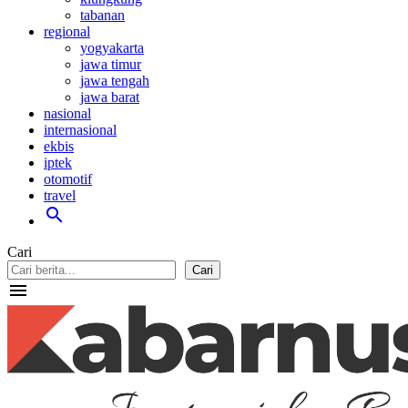
tabanan
regional
yogyakarta
jawa timur
jawa tengah
jawa barat
nasional
internasional
ekbis
iptek
otomotif
travel
search
Cari
Cari
menu