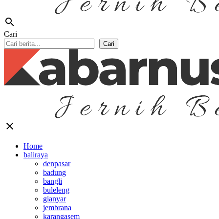
search
Cari
Cari
close
Home
baliraya
denpasar
badung
bangli
buleleng
gianyar
jembrana
karangasem