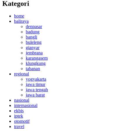
Kategori
home
baliraya
denpasar
badung
bangli
buleleng
gianyar
jembrana
karangasem
klungkung
tabanan
regional
yogyakarta
jawa timur
jawa tengah
jawa barat
nasional
internasional
ekbis
iptek
otomotif
travel