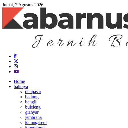
Jumat, 7 Agustus 2026
Home
baliraya
denpasar
badung
bangli
buleleng
gianyar
jembrana
karangasem
klungkung