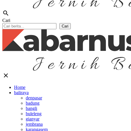
search
Cari
Cari
close
Home
baliraya
denpasar
badung
bangli
buleleng
gianyar
jembrana
karangasem