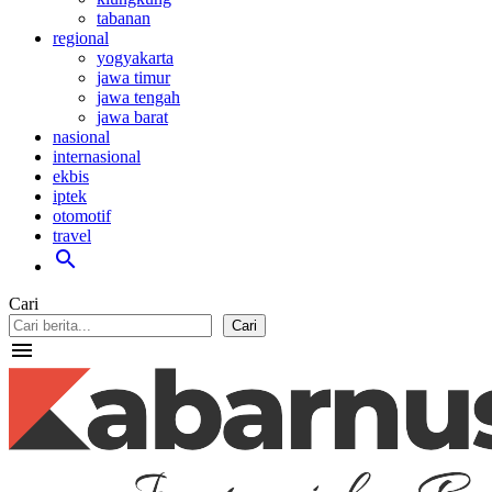
tabanan
regional
yogyakarta
jawa timur
jawa tengah
jawa barat
nasional
internasional
ekbis
iptek
otomotif
travel
search
Cari
Cari
menu