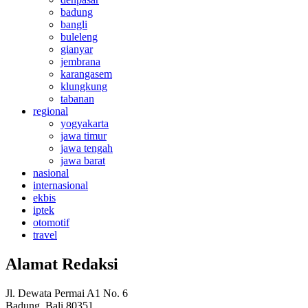
badung
bangli
buleleng
gianyar
jembrana
karangasem
klungkung
tabanan
regional
yogyakarta
jawa timur
jawa tengah
jawa barat
nasional
internasional
ekbis
iptek
otomotif
travel
Alamat Redaksi
Jl. Dewata Permai A1 No. 6
Badung, Bali 80351