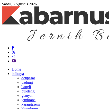
Sabtu, 8 Agustus 2026
Home
baliraya
denpasar
badung
bangli
buleleng
gianyar
jembrana
karangasem
klungkung