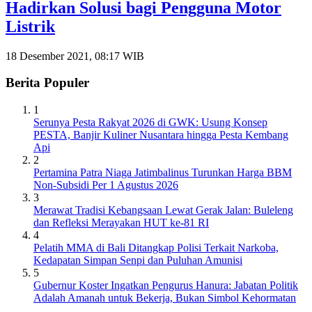
Hadirkan Solusi bagi Pengguna Motor
Listrik
18 Desember 2021, 08:17 WIB
Berita Populer
1
Serunya Pesta Rakyat 2026 di GWK: Usung Konsep
PESTA, Banjir Kuliner Nusantara hingga Pesta Kembang
Api
2
Pertamina Patra Niaga Jatimbalinus Turunkan Harga BBM
Non-Subsidi Per 1 Agustus 2026
3
Merawat Tradisi Kebangsaan Lewat Gerak Jalan: Buleleng
dan Refleksi Merayakan HUT ke-81 RI
4
Pelatih MMA di Bali Ditangkap Polisi Terkait Narkoba,
Kedapatan Simpan Senpi dan Puluhan Amunisi
5
Gubernur Koster Ingatkan Pengurus Hanura: Jabatan Politik
Adalah Amanah untuk Bekerja, Bukan Simbol Kehormatan