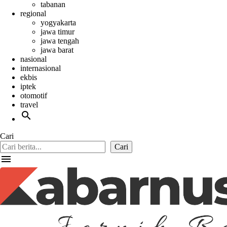
tabanan
regional
yogyakarta
jawa timur
jawa tengah
jawa barat
nasional
internasional
ekbis
iptek
otomotif
travel
search
Cari
Cari
menu