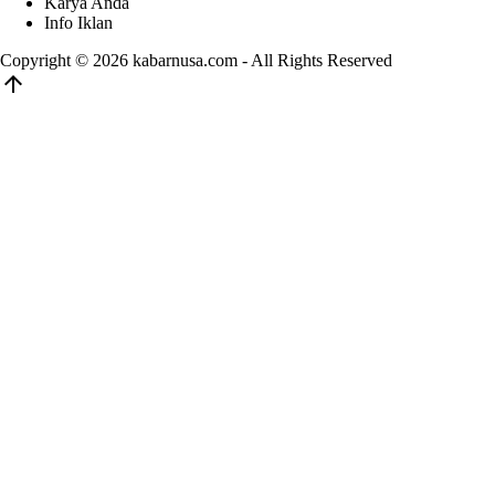
Karya Anda
Info Iklan
Copyright © 2026
kabarnusa.com
- All Rights Reserved
arrow_upward