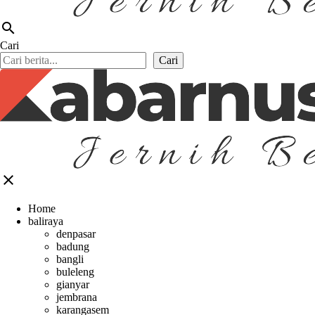
search
Cari
Cari
close
Home
baliraya
denpasar
badung
bangli
buleleng
gianyar
jembrana
karangasem