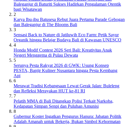
Baleganjur di Baturiti Sukses Hadirkan Pengalaman Otentik
bagi Wisatawan
2
Karya Ibu-ibu Batusesa Rebut Juara Pertama Parade Gebogan
dan Baleganjur di The Blooms Bali
3
Sensasi Back to Nature di Jatiluwih Eco Farm: Petik Sayur
Organik hingga Belajar Budaya Bali di Kawasan UNESCO
4
Honda Modif Contest 2026 Seri Bali: Kreativitas Anak
Negeri Menggema di Pulau Dewata
5
Serunya Pesta Rakyat 2026 di GWK: Usung Konsep
PESTA, Banjir Kuliner Nusantara hingga Pesta Kembang
Api
6
Merawat Tradisi Kebangsaan Lewat Gerak Jalan: Buleleng
dan Refleksi Merayakan HUT ke-81 RI
7
Pelatih MMA di Bali Ditangkap Polisi Terkait Narkoba,
Kedapatan Simpan Senpi dan Puluhan Amunisi
8
Gubernur Koster Ingatkan Pengurus Hanura: Jabatan Politik
Adalah Amanah untuk Bekerja, Bukan Simbol Kehormatan
9