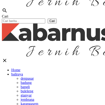
search
Cari
Cari
close
Home
baliraya
denpasar
badung
bangli
buleleng
gianyar
jembrana
karangasem