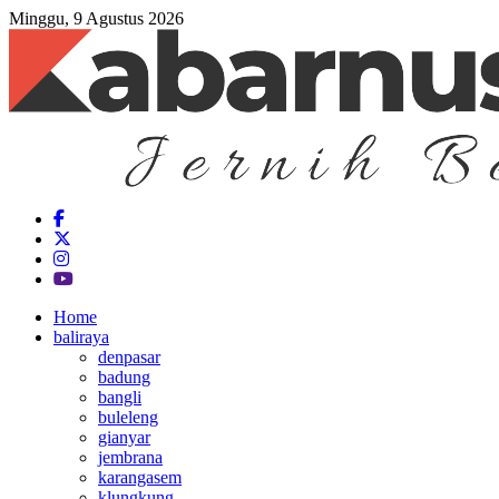
Minggu, 9 Agustus 2026
Home
baliraya
denpasar
badung
bangli
buleleng
gianyar
jembrana
karangasem
klungkung