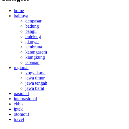
home
baliraya
denpasar
badung
bangli
buleleng
gianyar
jembrana
karangasem
klungkung
tabanan
regional
yogyakarta
jawa timur
jawa tengah
jawa barat
nasional
internasional
ekbis
iptek
otomotif
travel