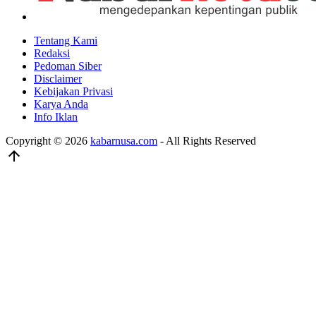
Tentang Kami
Redaksi
Pedoman Siber
Disclaimer
Kebijakan Privasi
Karya Anda
Info Iklan
Copyright © 2026
kabarnusa.com
- All Rights Reserved
arrow_upward