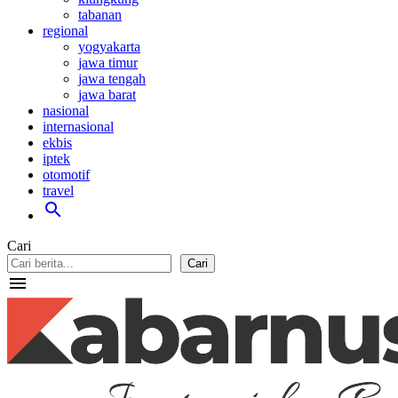
tabanan
regional
yogyakarta
jawa timur
jawa tengah
jawa barat
nasional
internasional
ekbis
iptek
otomotif
travel
search
Cari
Cari
menu