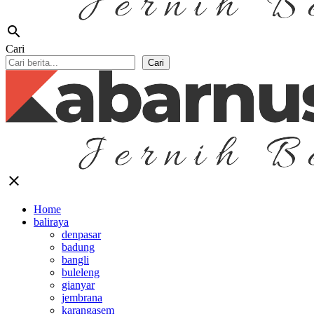
search
Cari
Cari
close
Home
baliraya
denpasar
badung
bangli
buleleng
gianyar
jembrana
karangasem