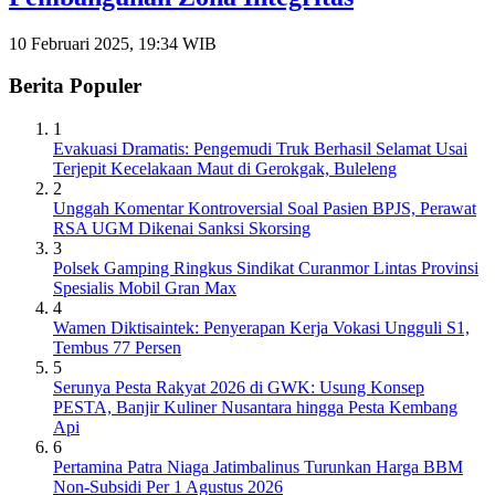
10 Februari 2025, 19:34 WIB
Berita Populer
1
Evakuasi Dramatis: Pengemudi Truk Berhasil Selamat Usai
Terjepit Kecelakaan Maut di Gerokgak, Buleleng
2
Unggah Komentar Kontroversial Soal Pasien BPJS, Perawat
RSA UGM Dikenai Sanksi Skorsing
3
Polsek Gamping Ringkus Sindikat Curanmor Lintas Provinsi
Spesialis Mobil Gran Max
4
Wamen Diktisaintek: Penyerapan Kerja Vokasi Ungguli S1,
Tembus 77 Persen
5
Serunya Pesta Rakyat 2026 di GWK: Usung Konsep
PESTA, Banjir Kuliner Nusantara hingga Pesta Kembang
Api
6
Pertamina Patra Niaga Jatimbalinus Turunkan Harga BBM
Non-Subsidi Per 1 Agustus 2026