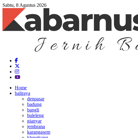
Sabtu, 8 Agustus 2026
Home
baliraya
denpasar
badung
bangli
buleleng
gianyar
jembrana
karangasem
klungkung