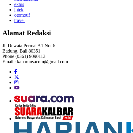
ekbis
iptek
otomotif
travel
Alamat Redaksi
Jl. Dewata Permai A1 No. 6
Badung, Bali 80351
Phone (0361) 9090113
Email :
kabarnusacom@gmail.com