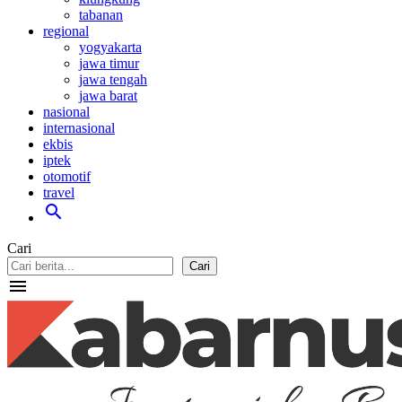
tabanan
regional
yogyakarta
jawa timur
jawa tengah
jawa barat
nasional
internasional
ekbis
iptek
otomotif
travel
search
Cari
Cari
menu