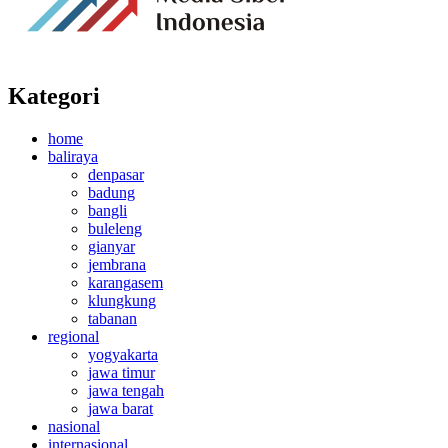
Kategori
home
baliraya
denpasar
badung
bangli
buleleng
gianyar
jembrana
karangasem
klungkung
tabanan
regional
yogyakarta
jawa timur
jawa tengah
jawa barat
nasional
internasional