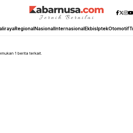
aliraya
Regional
Nasional
Internasional
Ekbis
Iptek
Otomotif
T
ukan 1 berita terkait.