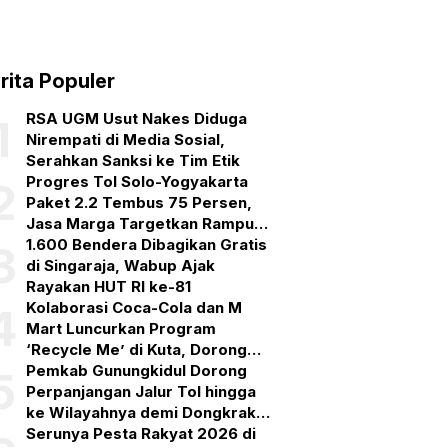
rita Populer
RSA UGM Usut Nakes Diduga
1
Nirempati di Media Sosial,
Serahkan Sanksi ke Tim Etik
Progres Tol Solo-Yogyakarta
2
Paket 2.2 Tembus 75 Persen,
Jasa Marga Targetkan Rampung
September 2026
1.600 Bendera Dibagikan Gratis
3
di Singaraja, Wabup Ajak
Rayakan HUT RI ke-81
Kolaborasi Coca-Cola dan M
4
Mart Luncurkan Program
‘Recycle Me’ di Kuta, Dorong
Ekosistem Daur Ulang Kemasan
Pemkab Gunungkidul Dorong
5
Plastik
Perpanjangan Jalur Tol hingga
ke Wilayahnya demi Dongkrak
Ekonomi dan Pariwisata
Serunya Pesta Rakyat 2026 di