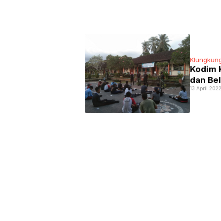
Klungkun
Kodim 
dan Be
13 April 202