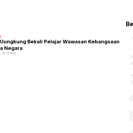
Be
g
Klungkung Bekali Pelajar Wawasan Kebangsaan
la Negara
2, 18:13 WIB