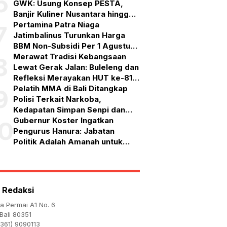
6
GWK: Usung Konsep PESTA,
Banjir Kuliner Nusantara hingga
Pesta Kembang Api
Pertamina Patra Niaga
7
Jatimbalinus Turunkan Harga
BBM Non-Subsidi Per 1 Agustus
2026
Merawat Tradisi Kebangsaan
8
Lewat Gerak Jalan: Buleleng dan
Refleksi Merayakan HUT ke-81
RI
Pelatih MMA di Bali Ditangkap
9
Polisi Terkait Narkoba,
Kedapatan Simpan Senpi dan
Puluhan Amunisi
Gubernur Koster Ingatkan
10
Pengurus Hanura: Jabatan
Politik Adalah Amanah untuk
Bekerja, Bukan Simbol
Kehormatan
 Redaksi
ta Permai A1 No. 6
Bali 80351
361) 9090113