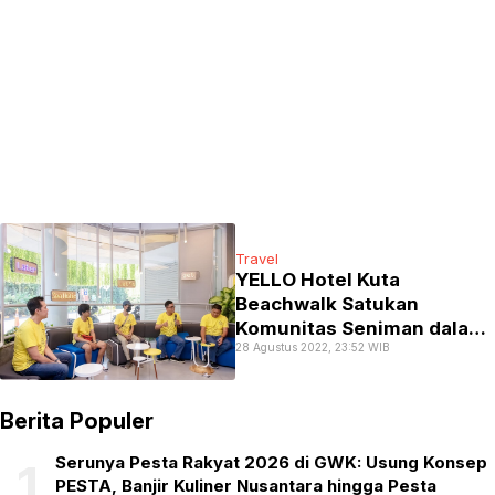
Travel
YELLO Hotel Kuta
Beachwalk Satukan
Komunitas Seniman dalam
28 Agustus 2022, 23:52 WIB
Perayaan Seni Jalanan
Berita Populer
Serunya Pesta Rakyat 2026 di GWK: Usung Konsep
1
PESTA, Banjir Kuliner Nusantara hingga Pesta