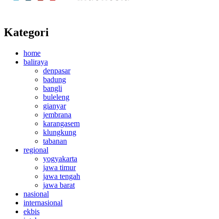
Kategori
home
baliraya
denpasar
badung
bangli
buleleng
gianyar
jembrana
karangasem
klungkung
tabanan
regional
yogyakarta
jawa timur
jawa tengah
jawa barat
nasional
internasional
ekbis