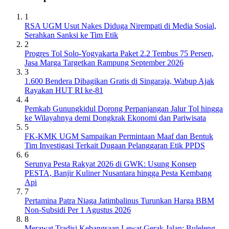
1
RSA UGM Usut Nakes Diduga Nirempati di Media Sosial,
Serahkan Sanksi ke Tim Etik
2
Progres Tol Solo-Yogyakarta Paket 2.2 Tembus 75 Persen,
Jasa Marga Targetkan Rampung September 2026
3
1.600 Bendera Dibagikan Gratis di Singaraja, Wabup Ajak
Rayakan HUT RI ke-81
4
Pemkab Gunungkidul Dorong Perpanjangan Jalur Tol hingga
ke Wilayahnya demi Dongkrak Ekonomi dan Pariwisata
5
FK-KMK UGM Sampaikan Permintaan Maaf dan Bentuk
Tim Investigasi Terkait Dugaan Pelanggaran Etik PPDS
6
Serunya Pesta Rakyat 2026 di GWK: Usung Konsep
PESTA, Banjir Kuliner Nusantara hingga Pesta Kembang
Api
7
Pertamina Patra Niaga Jatimbalinus Turunkan Harga BBM
Non-Subsidi Per 1 Agustus 2026
8
Merawat Tradisi Kebangsaan Lewat Gerak Jalan: Buleleng