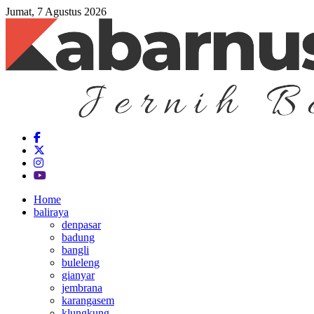
Jumat, 7 Agustus 2026
Home
baliraya
denpasar
badung
bangli
buleleng
gianyar
jembrana
karangasem
klungkung