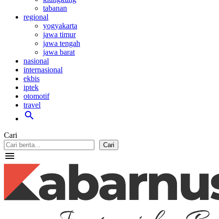
tabanan
regional
yogyakarta
jawa timur
jawa tengah
jawa barat
nasional
internasional
ekbis
iptek
otomotif
travel
search
Cari
Cari
menu