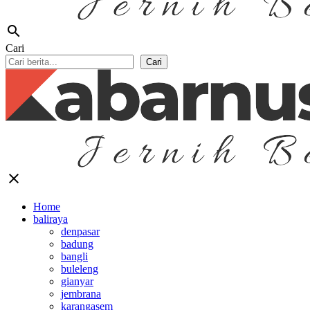
search
Cari
Cari
close
Home
baliraya
denpasar
badung
bangli
buleleng
gianyar
jembrana
karangasem