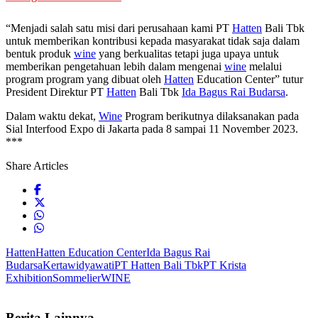
“Menjadi salah satu misi dari perusahaan kami PT
Hatten
Bali Tbk
untuk memberikan kontribusi kepada masyarakat tidak saja dalam
bentuk produk
wine
yang berkualitas tetapi juga upaya untuk
memberikan pengetahuan lebih dalam mengenai
wine
melalui
program program yang dibuat oleh
Hatten
Education Center” tutur
President Direktur PT
Hatten
Bali Tbk
Ida Bagus Rai Budarsa
.
Dalam waktu dekat,
Wine
Program berikutnya dilaksanakan pada
Sial Interfood Expo di Jakarta pada 8 sampai 11 November 2023.
***
Share Articles
Hatten
Hatten Education Center
Ida Bagus Rai
Budarsa
Kertawidyawati
PT Hatten Bali Tbk
PT Krista
Exhibition
Sommelier
WINE
Berita Lainnya