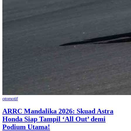
otomotif
​ARRC Mandalika 2026: Skuad Astra
Honda Siap Tampil ‘All Out’ demi
Podium Utama!