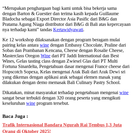
“Merupakan penghargaan bagi kami untuk bisa bekerja sama
dengan Barton & Guestier dan terima kasih kepada Guillaume
Bladocha sebagai Export Director Asia Pasific dari B&G dan
Pratama Agung Niaga distributor dari B&G di Bali atas kepercayaan
nya terhadap kami” tandas
Kertawidyawati
.
Ke 12 workshop dilaksanakan dengan program beragam mulai
pairing kelas antara
wine
dengan Embassy Chocolate, Praline dari
Sobas dan Prambanan Kencana, Cheese dengan Rosalie Cheese,
Masterclass Oregon
Wine
dari PT Jaddi International dan Best
Wines, Gelas tasting class dengan Zwiesel Glas dari PT Multi
Fortuna Sinardelta, Pengetahuan dasar mengenai France cheese dari
Hopscotch Sopexa, Kelas mengenai Arak Bali dari Arak Dewi sri
yang dikemas dengan aplikasi arak sebagai elemen masak yang
dilakukan dengan demo memasak Bali Culinary Pastry School.
Dikatakan, minat masyarakat terhadap pengetahuan mengenai
wine
sangat besar terbukti dengan 320 orang peserta yang mengikuti
keseluruhan
wine
program tersebut.
Baca Juga :
Trafik Internasional Bandara Ngurah Rai Tembus 1,3 Juta
Orang di Oktober 2025!