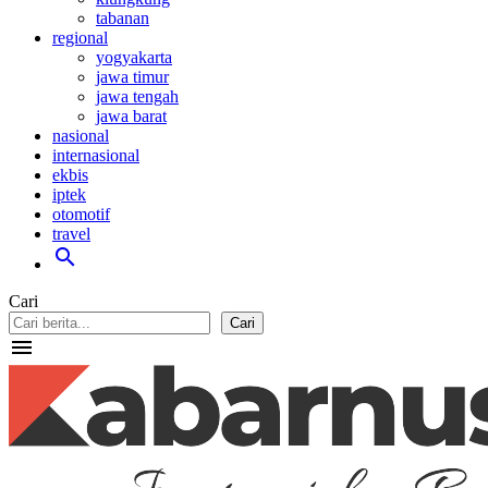
tabanan
regional
yogyakarta
jawa timur
jawa tengah
jawa barat
nasional
internasional
ekbis
iptek
otomotif
travel
search
Cari
Cari
menu