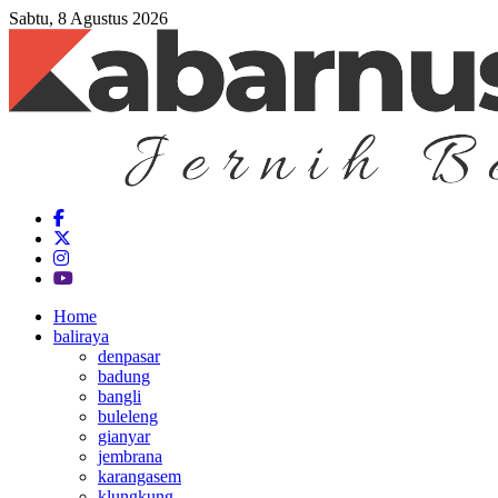
Sabtu, 8 Agustus 2026
Home
baliraya
denpasar
badung
bangli
buleleng
gianyar
jembrana
karangasem
klungkung