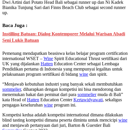
Dwi Artini dari Potato Head Bali sebagai runner up dan Ni Kadek
Bianika Tunjung Sari dari Finns Beach Club sebagai second runner
up.
Baca Juga :
Instilling Batuan: Dialog Kontemporer Melalui Warisan Abadi
Seni Lukis Batuan
Pemenang mendapatkan beasiswa kelas belajar program certification
international WSET –
Wine
Spirit Educational Thrust sertifikasi dari
UK yang dijalankan
Hatten
Education Center sebagai Lembaga
Pendidikan pertama di Indonesia yang mempunyai legalitas untuk
pelaksanaan program sertifikasi di bidang
wine
dan spirit.
“Menjawab kebutuhan industri yang banyak sekali membutuhkan
sommelier
, diharapkan dengan kompetisi ini bisa mendorong dan
menemukan bakat dan peminat dari para
sommelier
muda di Bali”
kata Head of
Hatten
Education Center
Kertawidyawati
, sekaligus
pengagas keseluruhan
wine
program ini.
Kompetisi kedua adalah kompetisi international dimana dilakukan
blind tasting kompetisi dimana peserta diminta untuk mencicipi
wine
and menjawab pertanyaan dari juri, Barton & Guestier Bali