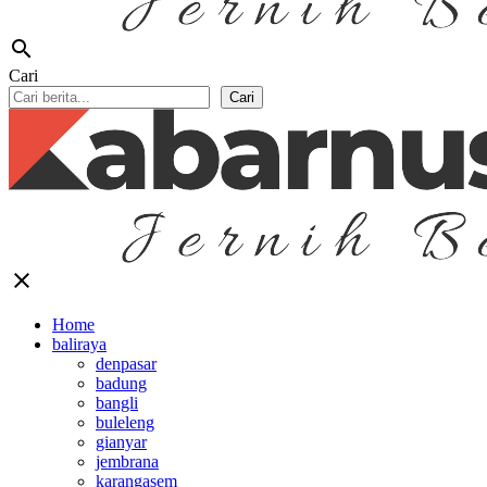
search
Cari
Cari
close
Home
baliraya
denpasar
badung
bangli
buleleng
gianyar
jembrana
karangasem