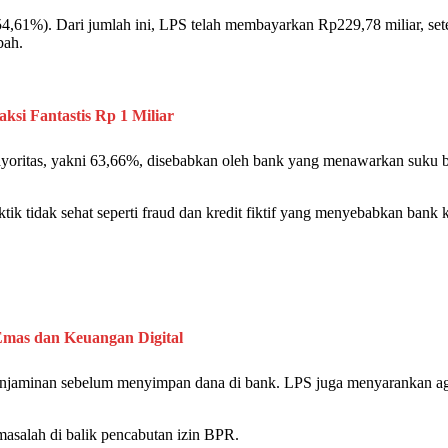
4,61%). Dari jumlah ini,
LPS
telah membayarkan Rp229,78 miliar, se
bah
.
i Fantastis Rp 1 Miliar
yoritas, yakni 63,66%, disebabkan oleh
bank
yang menawarkan suku b
tik tidak sehat seperti fraud dan kredit fiktif yang menyebabkan
bank
k
Emas dan Keuangan Digital
enjaminan sebelum menyimpan dana di
bank
.
LPS
juga menyarankan a
asalah di balik pencabutan izin
BPR
.