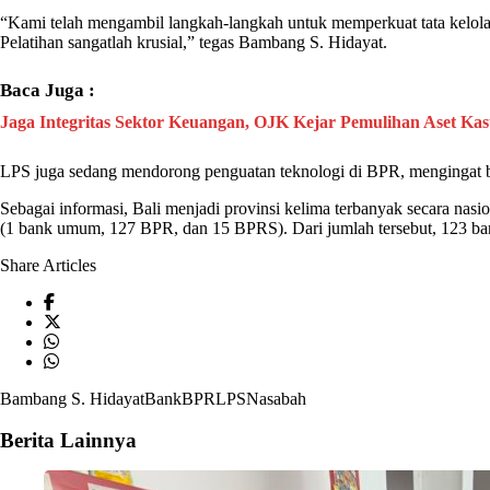
“Kami telah mengambil langkah-langkah untuk memperkuat tata kelo
Pelatihan sangatlah krusial,” tegas
Bambang S. Hidayat
.
Baca Juga :
Jaga Integritas Sektor Keuangan, OJK Kejar Pemulihan Aset Kasu
LPS
juga sedang mendorong penguatan teknologi di
BPR
, mengingat 
Sebagai informasi, Bali menjadi provinsi kelima terbanyak secara nas
(1
bank
umum, 127
BPR
, dan 15 BPRS). Dari jumlah tersebut, 123
ba
Share Articles
Bambang S. Hidayat
Bank
BPR
LPS
Nasabah
Berita Lainnya