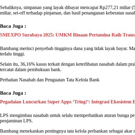
Sebaliknya, simpanan yang layak dibayar mencapai Rp277,21 miliar (5
miliar, set-off terhadap pinjaman, dan hasil penanganan keberatan
nasa
Baca Juga :
SMEXPO Surabaya 2025: UMKM Binaan Pertamina Raih Transaks
Bambang merinci penyebab tingginya dana yang tidak layak bayar. Ma
terlalu tinggi.
Selain itu, 36,16% kasus terkait dengan keterlibatan
nasabah
dalam prak
tercatat dalam pembukuan
bank
.
Perhatian
Nasabah
dan Penguatan Tata Kelola
Bank
Baca Juga :
Pegadaian Luncurkan Super Apps ‘Tring!’: Integrasi Ekosistem 
LPS
mengimbau
nasabah
untuk selalu memperhatikan aturan bunga p
penjaminan
LPS
.
Bambang menekankan pentingnya tata kelola perbankan sebagai akar m