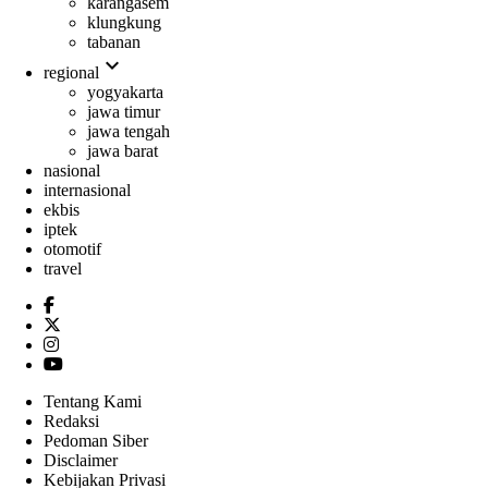
karangasem
klungkung
tabanan
expand_more
regional
yogyakarta
jawa timur
jawa tengah
jawa barat
nasional
internasional
ekbis
iptek
otomotif
travel
Tentang Kami
Redaksi
Pedoman Siber
Disclaimer
Kebijakan Privasi