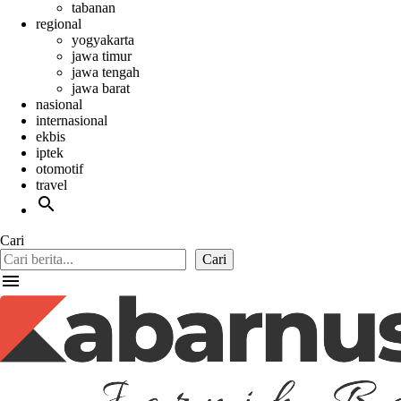
tabanan
regional
yogyakarta
jawa timur
jawa tengah
jawa barat
nasional
internasional
ekbis
iptek
otomotif
travel
search
Cari
Cari
menu