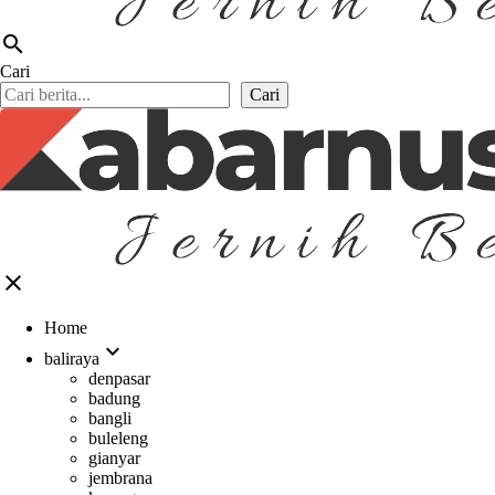
search
Cari
Cari
close
Home
expand_more
baliraya
denpasar
badung
bangli
buleleng
gianyar
jembrana