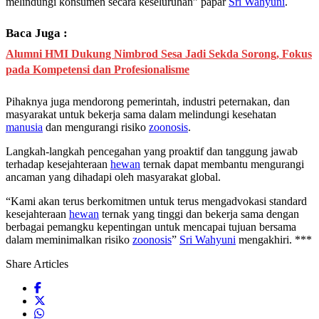
melindungi konsumen secara keseluruhan” papar
Sri Wahyuni
.
Baca Juga :
Alumni HMI Dukung Nimbrod Sesa Jadi Sekda Sorong, Fokus
pada Kompetensi dan Profesionalisme
Pihaknya juga mendorong pemerintah, industri peternakan, dan
masyarakat untuk bekerja sama dalam melindungi kesehatan
manusia
dan mengurangi risiko
zoonosis
.
Langkah-langkah pencegahan yang proaktif dan tanggung jawab
terhadap kesejahteraan
hewan
ternak dapat membantu mengurangi
ancaman yang dihadapi oleh masyarakat global.
“Kami akan terus berkomitmen untuk terus mengadvokasi standard
kesejahteraan
hewan
ternak yang tinggi dan bekerja sama dengan
berbagai pemangku kepentingan untuk mencapai tujuan bersama
dalam meminimalkan risiko
zoonosis
”
Sri Wahyuni
mengakhiri. ***
Share Articles