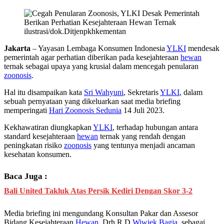
ilustrasi/dok.Ditjenpkhkementan
Jakarta
– Yayasan Lembaga Konsumen Indonesia
YLKI
mendesak
pemerintah agar perhatian diberikan pada kesejahteraan
hewan
ternak sebagai upaya yang krusial dalam mencegah penularan
zoonosis
.
Hal itu disampaikan kata
Sri Wahyuni
, Sekretaris
YLKI
, dalam
sebuah pernyataan yang dikeluarkan saat media briefing
memperingati
Hari Zoonosis Sedunia
14 Juli 2023.
Kekhawatiran diungkapkan
YLKI
, terhadap hubungan antara
standard kesejahteraan
hewan
ternak yang rendah dengan
peningkatan risiko
zoonosis
yang tentunya menjadi ancaman
kesehatan konsumen.
Baca Juga :
Bali United Takluk Atas Persik Kediri Dengan Skor 3-2
Media briefing ini mengundang Konsultan Pakar dan Assesor
Bidang Kesejahteraan
Hewan
, Drh.R.D.
Wiwiek Bagja
, sebagai