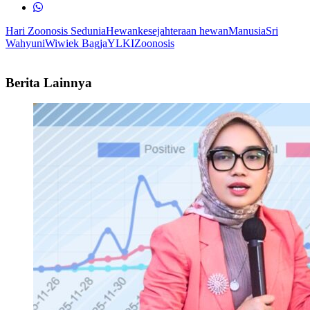
Hari Zoonosis Sedunia
Hewan
kesejahteraan hewan
Manusia
Sri
Wahyuni
Wiwiek Bagja
YLKI
Zoonosis
Berita Lainnya