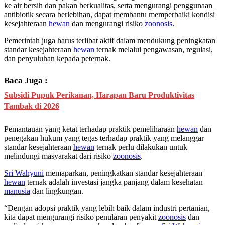
ke air bersih dan pakan berkualitas, serta mengurangi penggunaan
antibiotik secara berlebihan, dapat membantu memperbaiki kondisi
kesejahteraan
hewan
dan mengurangi risiko
zoonosis
.
Pemerintah juga harus terlibat aktif dalam mendukung peningkatan
standar kesejahteraan
hewan
ternak melalui pengawasan, regulasi,
dan penyuluhan kepada peternak.
Baca Juga :
Subsidi Pupuk Perikanan, Harapan Baru Produktivitas
Tambak di 2026
Pemantauan yang ketat terhadap praktik pemeliharaan
hewan
dan
penegakan hukum yang tegas terhadap praktik yang melanggar
standar kesejahteraan
hewan
ternak perlu dilakukan untuk
melindungi masyarakat dari risiko
zoonosis
.
Sri Wahyuni
memaparkan, peningkatkan standar kesejahteraan
hewan
ternak adalah investasi jangka panjang dalam kesehatan
manusia
dan lingkungan.
“Dengan adopsi praktik yang lebih baik dalam industri pertanian,
kita dapat mengurangi risiko penularan penyakit
zoonosis
dan