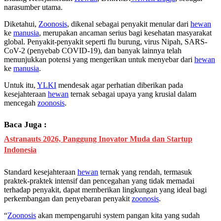
narasumber utama.
Diketahui,
Zoonosis
, dikenal sebagai penyakit menular dari
hewan
ke
manusia
, merupakan ancaman serius bagi kesehatan masyarakat
global. Penyakit-penyakit seperti flu burung, virus Nipah, SARS-
CoV-2 (penyebab COVID-19), dan banyak lainnya telah
menunjukkan potensi yang mengerikan untuk menyebar dari
hewan
ke
manusia
.
Untuk itu,
YLKI
mendesak agar perhatian diberikan pada
kesejahteraan
hewan
ternak sebagai upaya yang krusial dalam
mencegah
zoonosis
.
Baca Juga :
Astranauts 2026, Panggung Inovator Muda dan Startup
Indonesia
Standard kesejahteraan
hewan
ternak yang rendah, termasuk
praktek-praktek intensif dan pencegahan yang tidak memadai
terhadap penyakit, dapat memberikan lingkungan yang ideal bagi
perkembangan dan penyebaran penyakit
zoonosis
.
“
Zoonosis
akan mempengaruhi system pangan kita yang sudah