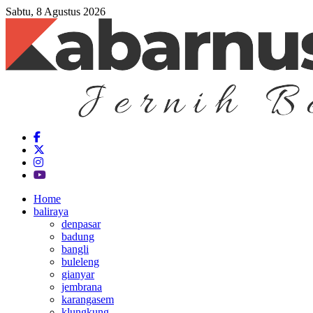
Sabtu, 8 Agustus 2026
Home
baliraya
denpasar
badung
bangli
buleleng
gianyar
jembrana
karangasem
klungkung