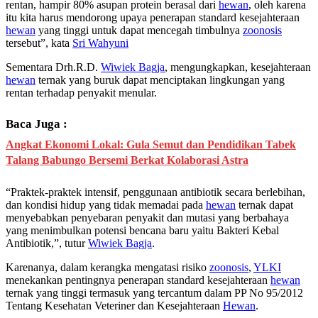
rentan, hampir 80% asupan protein berasal dari
hewan
, oleh karena
itu kita harus mendorong upaya penerapan standard kesejahteraan
hewan
yang tinggi untuk dapat mencegah timbulnya
zoonosis
tersebut”, kata
Sri Wahyuni
Sementara Drh.R.D.
Wiwiek Bagja
, mengungkapkan, kesejahteraan
hewan
ternak yang buruk dapat menciptakan lingkungan yang
rentan terhadap penyakit menular.
Baca Juga :
Angkat Ekonomi Lokal: Gula Semut dan Pendidikan Tabek
Talang Babungo Bersemi Berkat Kolaborasi Astra
“Praktek-praktek intensif, penggunaan antibiotik secara berlebihan,
dan kondisi hidup yang tidak memadai pada
hewan
ternak dapat
menyebabkan penyebaran penyakit dan mutasi yang berbahaya
yang menimbulkan potensi bencana baru yaitu Bakteri Kebal
Antibiotik,”, tutur
Wiwiek Bagja
.
Karenanya, dalam kerangka mengatasi risiko
zoonosis
,
YLKI
menekankan pentingnya penerapan standard kesejahteraan
hewan
ternak yang tinggi termasuk yang tercantum dalam PP No 95/2012
Tentang Kesehatan Veteriner dan Kesejahteraan
Hewan
.