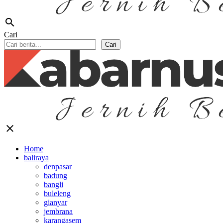
search
Cari
Cari
close
Home
baliraya
denpasar
badung
bangli
buleleng
gianyar
jembrana
karangasem