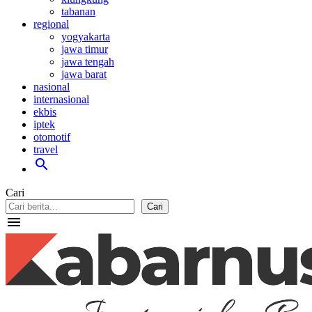
tabanan
regional
yogyakarta
jawa timur
jawa tengah
jawa barat
nasional
internasional
ekbis
iptek
otomotif
travel
search
Cari
Cari
menu