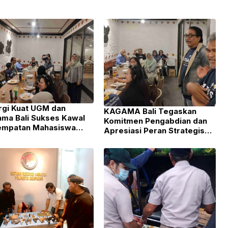
rgi Kuat UGM dan
KAGAMA Bali Tegaskan
ma Bali Sukses Kawal
Komitmen Pengabdian dan
empatan Mahasiswa
Apresiasi Peran Strategis
-PPM
Mahasiswa KKN UGM