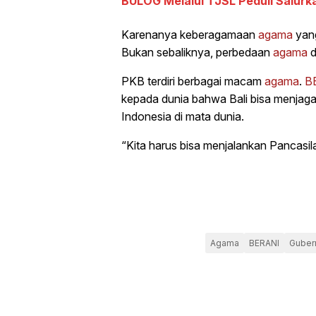
BULOG Melalui TJSL Peduli Salurk
Karenanya keberagamaan
agama
yang
Bukan sebaliknya, perbedaan
agama
d
PKB terdiri berbagai macam
agama
.
B
kepada dunia bahwa Bali bisa menjaga
Indonesia di mata dunia.
“Kita harus bisa menjalankan Pancasi
Agama
BERANI
Gubern