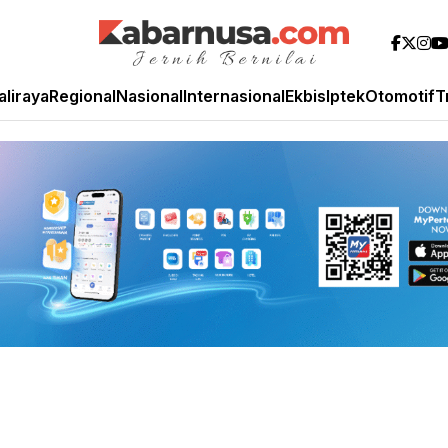
aliraya
Regional
Nasional
Internasional
Ekbis
Iptek
Otomotif
T