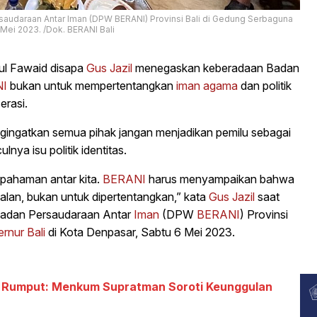
audaraan Antar Iman (DPW BERANI) Provinsi Bali di Gedung Serbaguna
 Mei 2023. /Dok. BERANI Bali
lul Fawaid disapa
Gus Jazil
menegaskan keberadaan Badan
I
bukan untuk mempertentangkan
iman
agama
dan politik
erasi.
ingatkan semua pihak jangan menjadikan pemilu sebagai
ya isu politik identitas.
pahaman antar kita.
BERANI
harus menyampaikan bahwa
rjalan, bukan untuk dipertentangkan,” kata
Gus Jazil
saat
Badan Persaudaraan Antar
Iman
(DPW
BERANI
) Provinsi
rnur Bali
di Kota Denpasar, Sabtu 6 Mei 2023.
ar Rumput: Menkum Supratman Soroti Keunggulan