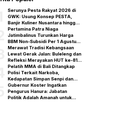
Serunya Pesta Rakyat 2026 di
1
GWK: Usung Konsep PESTA,
Banjir Kuliner Nusantara hingga
Pesta Kembang Api
Pertamina Patra Niaga
2
Jatimbalinus Turunkan Harga
BBM Non-Subsidi Per 1 Agustus
2026
Merawat Tradisi Kebangsaan
3
Lewat Gerak Jalan: Buleleng dan
Refleksi Merayakan HUT ke-81
RI
Pelatih MMA di Bali Ditangkap
4
Polisi Terkait Narkoba,
Kedapatan Simpan Senpi dan
Puluhan Amunisi
Gubernur Koster Ingatkan
5
Pengurus Hanura: Jabatan
Politik Adalah Amanah untuk
Bekerja, Bukan Simbol
Kehormatan