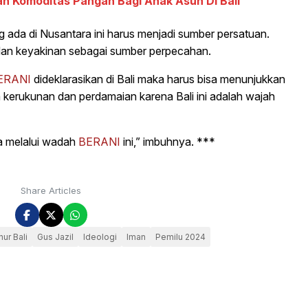
an Komoditas Pangan Bagi Anak Asuh Di Bali
 ada di Nusantara ini harus menjadi sumber persatuan.
an keyakinan sebagai sumber perpecahan.
ERANI
dideklarasikan di Bali maka harus bisa menunjukkan
 kerukunan dan perdamaian karena Bali ini adalah wajah
la melalui wadah
BERANI
ini,” imbuhnya. ***
Share Articles
ur Bali
Gus Jazil
Ideologi
Iman
Pemilu 2024