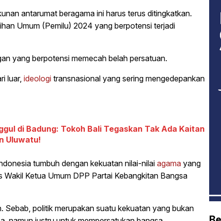
kunan antarumat beragama ini harus terus ditingkatkan.
lihan Umum (Pemilu) 2024 yang berpotensi terjadi
an yang berpotensi memecah belah persatuan.
i luar,
ideologi
transnasional yang sering mengedepankan
ggul di Badung: Tokoh Bali Tegaskan Tak Ada Kaitan
n Uluwatu!
ndonesia tumbuh dengan kekuatan nilai-nilai
agama
yang
egas Wakil Ketua Umum DPP Partai Kebangkitan Bangsa
kan. Sebab, politik merupakan suatu kekuatan yang bukan
Be
a, namun justru untuk mempersatukan bangsa.