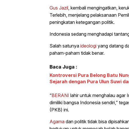
Gus Jazil
, kembali mengingatkan, keru
Terlebih, menjelang pelaksanaan Pemi
peningkatan ketegangan politik.
Indonesia sedang menghadapi tantang
Salah satunya
ideologi
yang datang dar
paham-paham tidak benar.
Baca Juga :
Kontroversi Pura Belong Batu Nun
Sejarah dengan Pura Ulun Suwi da
“
BERANI
lahir untuk menghalau agar I
dimiliki bangsa Indonesia sendiri,” t
(PKB) ini.
Agama
dan politik tidak bisa dipisah
bertujuan untuk memecah belah bangs