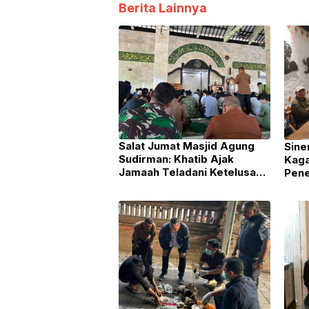
Berita Lainnya
Salat Jumat Masjid Agung
Sine
Sudirman: Khatib Ajak
Kaga
Jamaah Teladani Ketelusan
Pen
Nabi dan Perkuat Silaturahim
KKN
Langsung di Era Digital