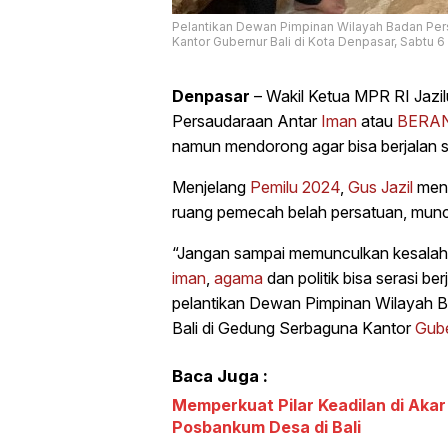
Pelantikan Dewan Pimpinan Wilayah Badan Pers
Kantor Gubernur Bali di Kota Denpasar, Sabtu 6
Denpasar
– Wakil Ketua MPR RI Jazi
Persaudaraan Antar
Iman
atau
BERAN
namun mendorong agar bisa berjalan s
Menjelang
Pemilu 2024
,
Gus Jazil
meng
ruang pemecah belah persatuan, munculn
“Jangan sampai memunculkan kesalah
iman
,
agama
dan politik bisa serasi be
pelantikan Dewan Pimpinan Wilayah 
Bali di Gedung Serbaguna Kantor
Gube
Baca Juga :
Memperkuat Pilar Keadilan di Ak
Posbankum Desa di Bali