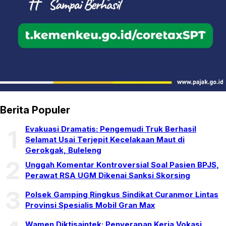
Berita Populer
Evakuasi Dramatis: Pengemudi Truk Berhasil
1
Selamat Usai Terjepit Kecelakaan Maut di
Gerokgak, Buleleng
2
Unggah Komentar Kontroversial Soal Pasien BPJS,
Perawat RSA UGM Dikenai Sanksi Skorsing
3
Polsek Gamping Ringkus Sindikat Curanmor Lintas
Provinsi Spesialis Mobil Gran Max
Wamen Diktisaintek: Penyerapan Kerja Vokasi