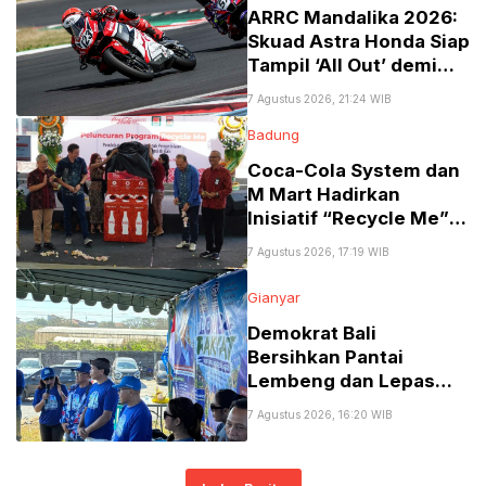
​ARRC Mandalika 2026:
Skuad Astra Honda Siap
Tampil ‘All Out’ demi
Podium Utama!
7 Agustus 2026, 21:24 WIB
Badung
Coca-Cola System dan
M Mart Hadirkan
Inisiatif “Recycle Me”
Perluas Pengumpulan
7 Agustus 2026, 17:19 WIB
Kemasan di Bali
Gianyar
Demokrat Bali
Bersihkan Pantai
Lembeng dan Lepas
300 Tukik Sambut
7 Agustus 2026, 16:20 WIB
Seperempat Abad
Partai serta HUT ke-81
RI