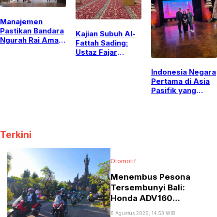
Manajemen
Pastikan Bandara
Kajian Subuh Al-
Ngurah Rai Aman
Fattah Sading:
Usai Isu Ancaman
Ustaz Fajar
Bom
Firdausi Kupas
Tuntas Status
Indonesia Negara
Ibadah Mualaf
Pertama di Asia
hingga Hukum
Pasifik yang
Pernikahan Hamil
Menjadi Tuan
Rumah The
Summit
Championship
Terkini
Otomotif
Menembus Pesona
Tersembunyi Bali:
Honda ADV160
Pasrahkan
8 Agustus 2026, 14:53 WIB