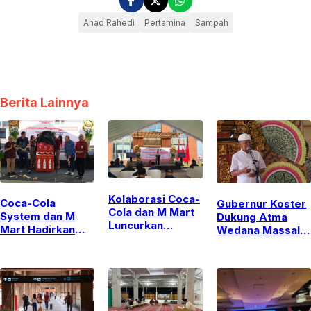
Ahad Rahedi
Pertamina
Sampah
Berita Lainnya
Kolaborasi Coca-
Coca-Cola
Gubernur Koster
Cola dan M Mart
System dan M
Dukung Atma
Luncurkan
Mart Hadirkan
Wedana Massal
Program
Inisiatif “Recycle
di Badung,
‘Recycle Me’ di
Me” Perluas
Tegaskan
Kuta, Dorong
Pengumpulan
Komitmen
Ekosistem Daur
Kemasan di Bali
Perkuat Desa
Ulang Kemasan
Adat
Plastik