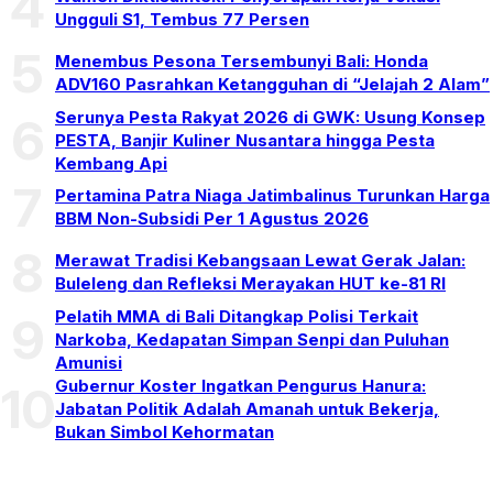
4
Ungguli S1, Tembus 77 Persen
5
Menembus Pesona Tersembunyi Bali: Honda
ADV160 Pasrahkan Ketangguhan di “Jelajah 2 Alam”
Serunya Pesta Rakyat 2026 di GWK: Usung Konsep
6
PESTA, Banjir Kuliner Nusantara hingga Pesta
Kembang Api
7
Pertamina Patra Niaga Jatimbalinus Turunkan Harga
BBM Non-Subsidi Per 1 Agustus 2026
8
Merawat Tradisi Kebangsaan Lewat Gerak Jalan:
Buleleng dan Refleksi Merayakan HUT ke-81 RI
Pelatih MMA di Bali Ditangkap Polisi Terkait
9
Narkoba, Kedapatan Simpan Senpi dan Puluhan
Amunisi
Gubernur Koster Ingatkan Pengurus Hanura:
10
Jabatan Politik Adalah Amanah untuk Bekerja,
Bukan Simbol Kehormatan