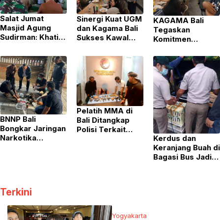
Salat Jumat
Sinergi Kuat UGM
KAGAMA Bali
Masjid Agung
dan Kagama Bali
Tegaskan
Sudirman: Khatib
Sukses Kawal
Komitmen
Ajak Jamaah
Penempatan
Pengabdian dan
Teladani
Mahasiswa KKN-
Apresiasi Peran
Ketelusan Nabi
PPM
Strategis
dan Perkuat
Mahasiswa KKN
Silaturahim
UGM
Langsung di Era
Digital
Pelatih MMA di
BNNP Bali
Bali Ditangkap
Bongkar Jaringan
Polisi Terkait
Narkotika
Kerdus dan
Narkoba,
Kamboja,
Keranjang Buah di
Kedapatan
Gagalkan
Bagasi Bus Jadi
Simpan Senpi dan
Penyelundupan
Modus
Puluhan Amunisi
Lewat Knalpot
Penyelundupan
Bekas
284 Burung Ilegal
Terkini
di Bali
Yogyakarta