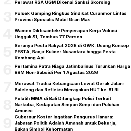
Perawat RSA UGM Dikenai Sanksi Skorsing
3
Polsek Gamping Ringkus Sindikat Curanmor Lintas
Provinsi Spesialis Mobil Gran Max
4
Wamen Diktisaintek: Penyerapan Kerja Vokasi
Ungguli S1, Tembus 77 Persen
Serunya Pesta Rakyat 2026 di GWK: Usung Konsep
5
PESTA, Banjir Kuliner Nusantara hingga Pesta
Kembang Api
6
Pertamina Patra Niaga Jatimbalinus Turunkan Harga
BBM Non-Subsidi Per 1 Agustus 2026
7
Merawat Tradisi Kebangsaan Lewat Gerak Jalan:
Buleleng dan Refleksi Merayakan HUT ke-81 RI
Pelatih MMA di Bali Ditangkap Polisi Terkait
8
Narkoba, Kedapatan Simpan Senpi dan Puluhan
Amunisi
Gubernur Koster Ingatkan Pengurus Hanura:
9
Jabatan Politik Adalah Amanah untuk Bekerja,
Bukan Simbol Kehormatan