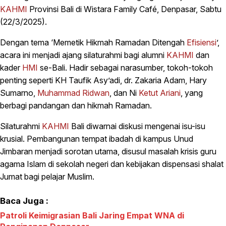
KAHMI
Provinsi Bali di Wistara Family Café, Denpasar, Sabtu
(22/3/2025).
Dengan tema ‘Memetik Hikmah Ramadan Ditengah
Efisiensi
’,
acara ini menjadi ajang silaturahmi bagi alumni
KAHMI
dan
kader
HMI
se-Bali. Hadir sebagai narasumber, tokoh-tokoh
penting seperti KH Taufik Asy’adi, dr. Zakaria Adam, Hary
Sumarno,
Muhammad Ridwan
, dan Ni
Ketut Ariani
, yang
berbagi pandangan dan hikmah Ramadan.
Silaturahmi
KAHMI
Bali diwarnai diskusi mengenai isu-isu
krusial. Pembangunan tempat ibadah di kampus Unud
Jimbaran menjadi sorotan utama, disusul masalah krisis guru
agama Islam di sekolah negeri dan kebijakan dispensasi shalat
Jumat bagi pelajar Muslim.
Baca Juga :
Patroli Keimigrasian Bali Jaring Empat WNA di