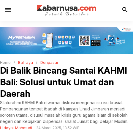
menu
search
Home
/
Baliraya
/
Denpasar
Di Balik Bincang Santai KAHMI
Bali: Solusi untuk Umat dan
Daerah
Silaturahmi KAHMI Bali diwarnai diskusi mengenai isu-isu krusial.
Pembangunan tempat ibadah di kampus Unud Jimbaran menjadi
sorotan utama, disusul masalah krisis guru agama Islam di sekolah
negeri dan kebijakan dispensasi shalat Jumat bagi pelajar Muslim.
Hidayat Mahmudi
24 Maret 2025, 13:52 WIB