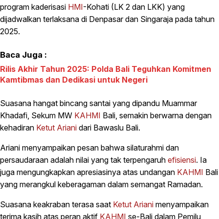
program kaderisasi
HMI
-Kohati (LK 2 dan LKK) yang
dijadwalkan terlaksana di Denpasar dan Singaraja pada tahun
2025.
Baca Juga :
Rilis Akhir Tahun 2025: Polda Bali Teguhkan Komitmen
Kamtibmas dan Dedikasi untuk Negeri
Suasana hangat bincang santai yang dipandu Muammar
Khadafi, Sekum MW
KAHMI
Bali, semakin berwarna dengan
kehadiran
Ketut Ariani
dari Bawaslu Bali.
Ariani menyampaikan pesan bahwa silaturahmi dan
persaudaraan adalah nilai yang tak terpengaruh
efisiensi
. Ia
juga mengungkapkan apresiasinya atas undangan
KAHMI
Bali
yang merangkul keberagaman dalam semangat Ramadan.
Suasana keakraban terasa saat
Ketut Ariani
menyampaikan
terima kasih atas peran aktif
KAHMI
se-Bali dalam Pemilu