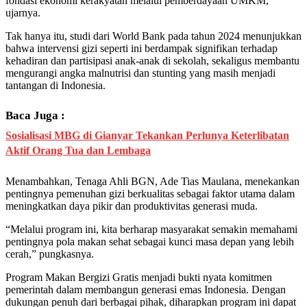
fondasi ekonomi kerakyatan melalui pemberdayaan UMKM,”
ujarnya.
Tak hanya itu, studi dari World Bank pada tahun 2024 menunjukkan
bahwa intervensi gizi seperti ini berdampak signifikan terhadap
kehadiran dan partisipasi anak-anak di sekolah, sekaligus membantu
mengurangi angka malnutrisi dan stunting yang masih menjadi
tantangan di Indonesia.
Baca Juga :
Sosialisasi MBG di Gianyar Tekankan Perlunya Keterlibatan
Aktif Orang Tua dan Lembaga
Menambahkan, Tenaga Ahli BGN, Ade Tias Maulana, menekankan
pentingnya pemenuhan gizi berkualitas sebagai faktor utama dalam
meningkatkan daya pikir dan produktivitas generasi muda.
“Melalui program ini, kita berharap masyarakat semakin memahami
pentingnya pola makan sehat sebagai kunci masa depan yang lebih
cerah,” pungkasnya.
Program Makan Bergizi Gratis menjadi bukti nyata komitmen
pemerintah dalam membangun generasi emas Indonesia. Dengan
dukungan penuh dari berbagai pihak, diharapkan program ini dapat