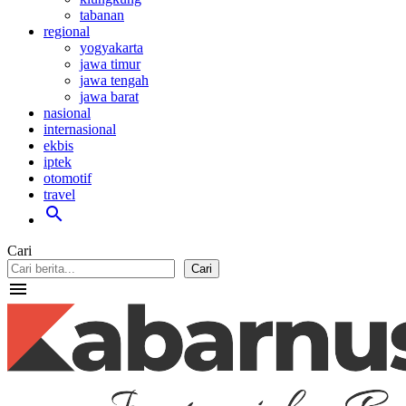
tabanan
regional
yogyakarta
jawa timur
jawa tengah
jawa barat
nasional
internasional
ekbis
iptek
otomotif
travel
search
Cari
Cari
menu