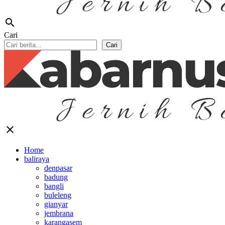
search
Cari
Cari
close
Home
baliraya
denpasar
badung
bangli
buleleng
gianyar
jembrana
karangasem