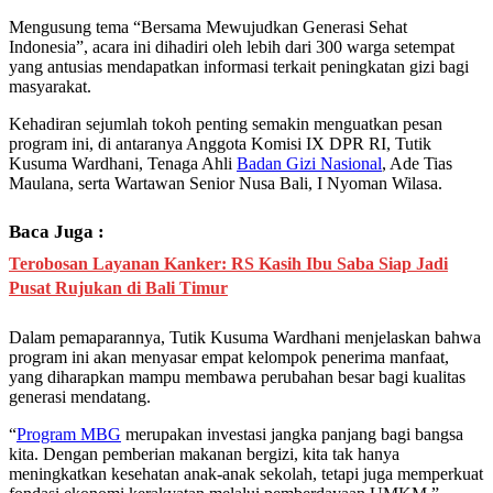
Mengusung tema “Bersama Mewujudkan Generasi Sehat
Indonesia”, acara ini dihadiri oleh lebih dari 300 warga setempat
yang antusias mendapatkan informasi terkait peningkatan gizi bagi
masyarakat.
Kehadiran sejumlah tokoh penting semakin menguatkan pesan
program ini, di antaranya Anggota Komisi IX DPR RI, Tutik
Kusuma Wardhani, Tenaga Ahli
Badan Gizi Nasional
, Ade Tias
Maulana, serta Wartawan Senior Nusa Bali, I Nyoman Wilasa.
Baca Juga :
Terobosan Layanan Kanker: RS Kasih Ibu Saba Siap Jadi
Pusat Rujukan di Bali Timur
Dalam pemaparannya, Tutik Kusuma Wardhani menjelaskan bahwa
program ini akan menyasar empat kelompok penerima manfaat,
yang diharapkan mampu membawa perubahan besar bagi kualitas
generasi mendatang.
“
Program MBG
merupakan investasi jangka panjang bagi bangsa
kita. Dengan pemberian makanan bergizi, kita tak hanya
meningkatkan kesehatan anak-anak sekolah, tetapi juga memperkuat