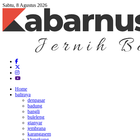
Sabtu, 8 Agustus 2026
Home
baliraya
denpasar
badung
bangli
buleleng
gianyar
jembrana
karangasem
klungkung