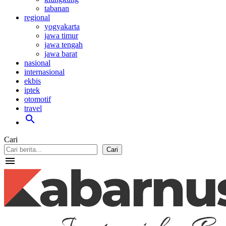
tabanan
regional
yogyakarta
jawa timur
jawa tengah
jawa barat
nasional
internasional
ekbis
iptek
otomotif
travel
search
Cari
Cari
menu