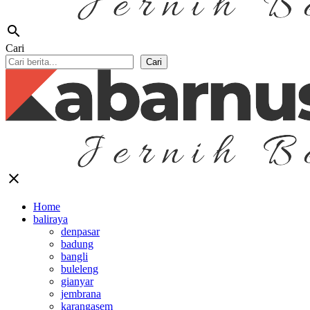
search
Cari
Cari
close
Home
baliraya
denpasar
badung
bangli
buleleng
gianyar
jembrana
karangasem