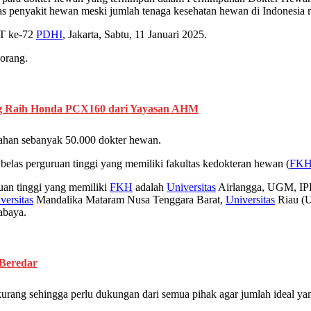
 penyakit hewan meski jumlah tenaga kesehatan hewan di Indonesia m
UT ke-72
PDHI
, Jakarta, Sabtu, 11 Januari 2025.
orang.
ng Raih Honda PCX160 dari Yayasan AHM
bahan sebanyak 50.000 dokter hewan.
 belas perguruan tinggi yang memiliki fakultas kedokteran hewan (
FK
ruan tinggi yang memiliki
FKH
adalah
Universitas
Airlangga, UGM, I
versitas
Mandalika Mataram Nusa Tenggara Barat,
Universitas
Riau (
abaya.
 Beredar
ng sehingga perlu dukungan dari semua pihak agar jumlah ideal yang