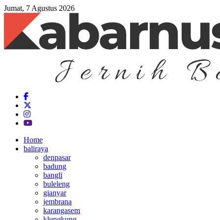
Jumat, 7 Agustus 2026
Home
baliraya
denpasar
badung
bangli
buleleng
gianyar
jembrana
karangasem
klungkung