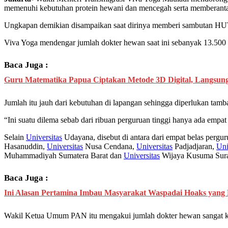
memenuhi kebutuhan protein hewani dan mencegah serta memberantas
Ungkapan demikian disampaikan saat dirinya memberi sambutan H
Viva Yoga mendengar jumlah dokter hewan saat ini sebanyak 13.500 
Baca Juga :
Guru Matematika Papua Ciptakan Metode 3D Digital, Langsu
Jumlah itu jauh dari kebutuhan di lapangan sehingga diperlukan tam
“Ini suatu dilema sebab dari ribuan perguruan tinggi hanya ada empat
Selain
Universitas
Udayana, disebut di antara dari empat belas pergu
Hasanuddin,
Universitas
Nusa Cendana,
Universitas
Padjadjaran,
Uni
Muhammadiyah Sumatera Barat dan
Universitas
Wijaya Kusuma Sur
Baca Juga :
Ini Alasan Pertamina Imbau Masyarakat Waspadai Hoaks yang
Wakil Ketua Umum PAN itu mengakui jumlah dokter hewan sangat kura