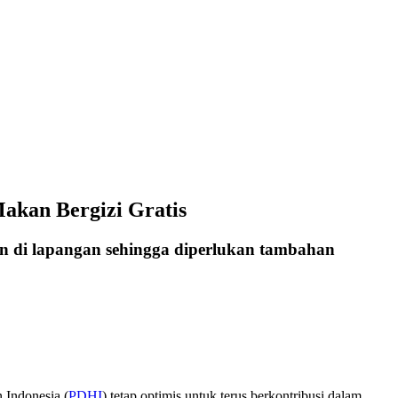
akan Bergizi Gratis
an di lapangan sehingga diperlukan tambahan
 Indonesia (
PDHI
) tetap optimis untuk terus berkontribusi dalam