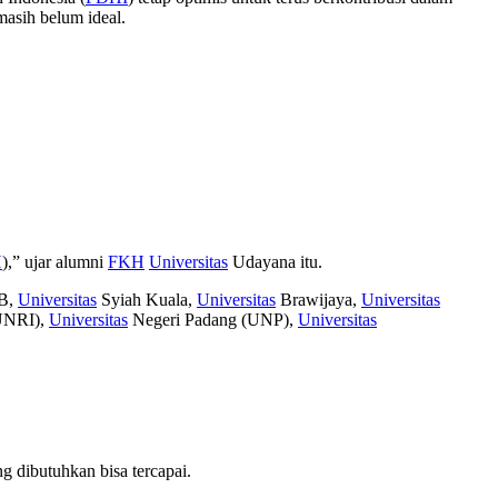
asih belum ideal.
H
),” ujar alumni
FKH
Universitas
Udayana itu.
PB,
Universitas
Syiah Kuala,
Universitas
Brawijaya,
Universitas
UNRI),
Universitas
Negeri Padang (UNP),
Universitas
 dibutuhkan bisa tercapai.