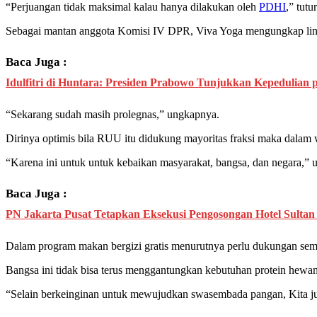
“Perjuangan tidak maksimal kalau hanya dilakukan oleh
PDHI
,” tutu
Sebagai mantan anggota Komisi IV DPR, Viva Yoga mengungkap lin
Baca Juga :
Idulfitri di Huntara: Presiden Prabowo Tunjukkan Kepedulia
“Sekarang sudah masih prolegnas,” ungkapnya.
Dirinya optimis bila RUU itu didukung mayoritas fraksi maka dala
“Karena ini untuk untuk kebaikan masyarakat, bangsa, dan negara,” u
Baca Juga :
PN Jakarta Pusat Tetapkan Eksekusi Pengosongan Hotel Sultan 
Dalam program makan bergizi gratis menurutnya perlu dukungan semu
Bangsa ini tidak bisa terus menggantungkan kebutuhan protein hewani
“Selain berkeinginan untuk mewujudkan swasembada pangan, Kita ju