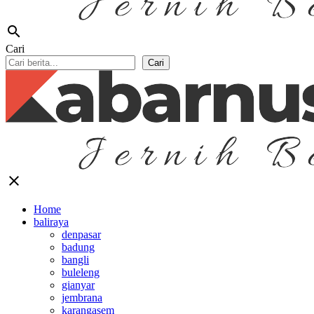
search
Cari
Cari
close
Home
baliraya
denpasar
badung
bangli
buleleng
gianyar
jembrana
karangasem