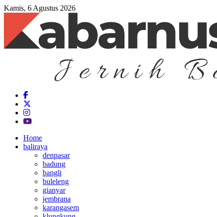
Kamis, 6 Agustus 2026
Home
baliraya
denpasar
badung
bangli
buleleng
gianyar
jembrana
karangasem
klungkung