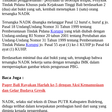
Tindakan penggeledahan / penyitaan di beberapa tempat, Penyidik
Tindak Pidana Khusus pada Kejaksaan Tinggi Bali berdasarkan 2
(dua) alat bukti yang sah, kembali menetapkan 1 (satu) orang
tersangka NADK
Tersangka NADK disangka melanggar Pasal 12 huruf e, huruf g jo.
Pasal 18 UndangUndang Nomor 31 Tahun 1999 tentang
Pemberantasan Tindak Pidana
Korupsi
yang telah diubah dengan
Undang-undang RI Nomor 20 tahun 2001 tentang Perubahan atas
Undang-Undang Nomor 31 Tahun 1999 tentang Pemberantasan
Tindak Pidana
Korupsi
jo. Pasal 55 ayat (1) ke-1 KUHP jo Pasal 64
ayat (1) KUHP.
Berdasarkan minimal dua alat bukti yang sah, terungkap bahwa
tersangka NADK bekerja sama dengan tersangka IMK dalam
mempersiapkan gambar teknis pengurusan PBG.
Baca Juga :
Pager Bali Rayakan Harlah ke-5 dengan Aksi Kemanusiaan
dan Gelar Budaya Gresik
NADK, selaku staf teknis di Dinas PUTR Kabupaten Buleleng,
diduga terlibat dalam kesepakatan pembagian hasil dari uang yang
diminta kepada pengembang.