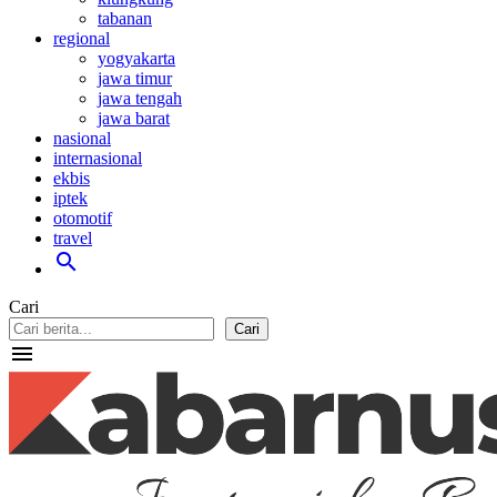
tabanan
regional
yogyakarta
jawa timur
jawa tengah
jawa barat
nasional
internasional
ekbis
iptek
otomotif
travel
search
Cari
Cari
menu