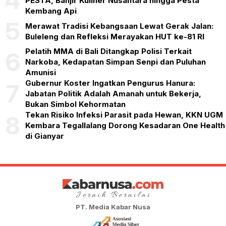
4
PESTA, Banjir Kuliner Nusantara hingga Pesta
Kembang Api
5
Merawat Tradisi Kebangsaan Lewat Gerak Jalan:
Buleleng dan Refleksi Merayakan HUT ke-81 RI
Pelatih MMA di Bali Ditangkap Polisi Terkait
6
Narkoba, Kedapatan Simpan Senpi dan Puluhan
Amunisi
Gubernur Koster Ingatkan Pengurus Hanura:
7
Jabatan Politik Adalah Amanah untuk Bekerja,
Bukan Simbol Kehormatan
Tekan Risiko Infeksi Parasit pada Hewan, KKN UGM
8
Kembara Tegallalang Dorong Kesadaran One Health
di Gianyar
PT. Media Kabar Nusa