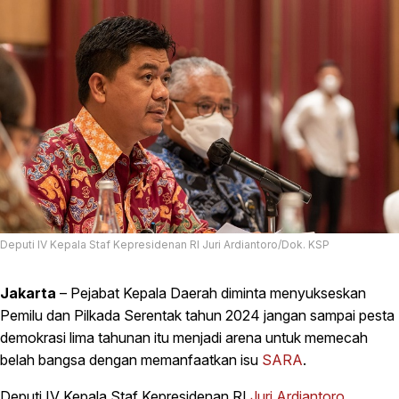
Deputi IV Kepala Staf Kepresidenan RI Juri Ardiantoro/Dok. KSP
Jakarta
– Pejabat Kepala Daerah diminta menyukseskan
Pemilu dan Pilkada Serentak tahun 2024 jangan sampai pesta
demokrasi lima tahunan itu menjadi arena untuk memecah
belah bangsa dengan memanfaatkan isu
SARA
.
Deputi IV Kepala Staf Kepresidenan RI
Juri Ardiantoro