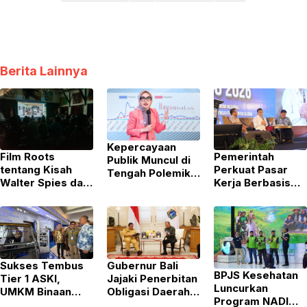
Berita Lainnya
Kepercayaan
Film Roots
Pemerintah
Publik Muncul di
tentang Kisah
Perkuat Pasar
Tengah Polemik
Walter Spies dan
Kerja Berbasis
MBG, DIR Sebut
Bali karya
Keterampilan
Jadi Modal Awal
Michael
Guna Atasi
Kepala BGN Baru
Schindhelm di
Kesenjangan
Jakarta Menuai
Industri
Banyak Pujian
Sukses Tembus
Gubernur Bali
BPJS Kesehatan
Tier 1 ASKI,
Jajaki Penerbitan
Luncurkan
UMKM Binaan
Obligasi Daerah
Program NADI
Yayasan Astra
dan Pembiayaan