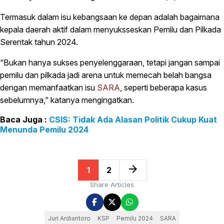
Termasuk dalam isu kebangsaan ke depan adalah bagaimana
kepala daerah aktif dalam menyuksseskan Pemilu dan Pilkada
Serentak tahun 2024.
“Bukan hanya sukses penyelenggaraan, tetapi jangan sampai
pemilu dan pilkada jadi arena untuk memecah belah bangsa
dengan memanfaatkan isu
SARA
, seperti beberapa kasus
sebelumnya,” katanya mengingatkan.
CSIS: Tidak Ada Alasan Politik Cukup Kuat
Menunda Pemilu 2024
arrow_forward
1
2
Share Articles
Juri Ardiantoro
KSP
Pemilu 2024
SARA