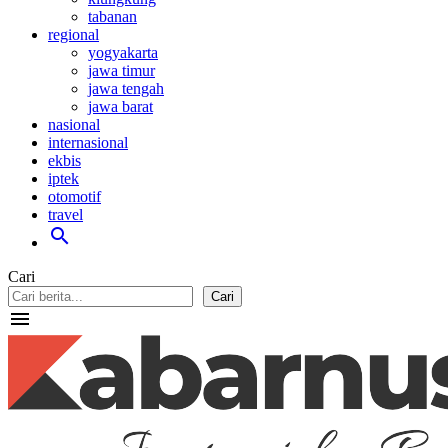
tabanan
regional
yogyakarta
jawa timur
jawa tengah
jawa barat
nasional
internasional
ekbis
iptek
otomotif
travel
search
Cari
Cari
menu