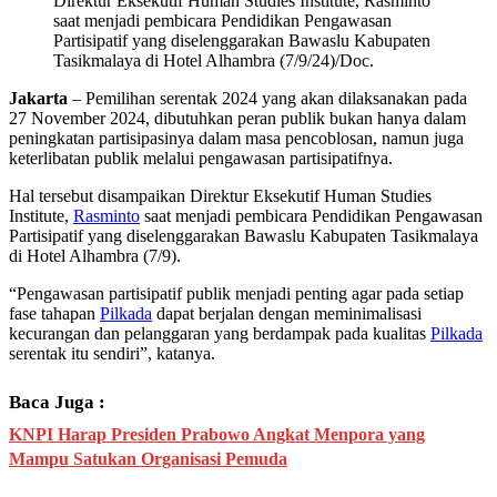
Direktur Eksekutif Human Studies Institute, Rasminto
saat menjadi pembicara Pendidikan Pengawasan
Partisipatif yang diselenggarakan Bawaslu Kabupaten
Tasikmalaya di Hotel Alhambra (7/9/24)/Doc.
Jakarta
– Pemilihan serentak 2024 yang akan dilaksanakan pada
27 November 2024, dibutuhkan peran publik bukan hanya dalam
peningkatan partisipasinya dalam masa pencoblosan, namun juga
keterlibatan publik melalui pengawasan partisipatifnya.
Hal tersebut disampaikan Direktur Eksekutif Human Studies
Institute,
Rasminto
saat menjadi pembicara Pendidikan Pengawasan
Partisipatif yang diselenggarakan Bawaslu Kabupaten Tasikmalaya
di Hotel Alhambra (7/9).
“Pengawasan partisipatif publik menjadi penting agar pada setiap
fase tahapan
Pilkada
dapat berjalan dengan meminimalisasi
kecurangan dan pelanggaran yang berdampak pada kualitas
Pilkada
serentak itu sendiri”, katanya.
Baca Juga :
KNPI Harap Presiden Prabowo Angkat Menpora yang
Mampu Satukan Organisasi Pemuda