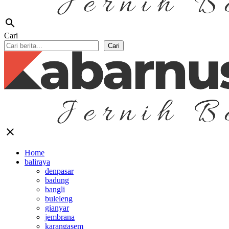
search
Cari
Cari
close
Home
baliraya
denpasar
badung
bangli
buleleng
gianyar
jembrana
karangasem