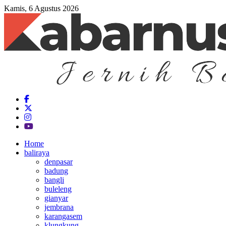
Kamis, 6 Agustus 2026
Home
baliraya
denpasar
badung
bangli
buleleng
gianyar
jembrana
karangasem
klungkung