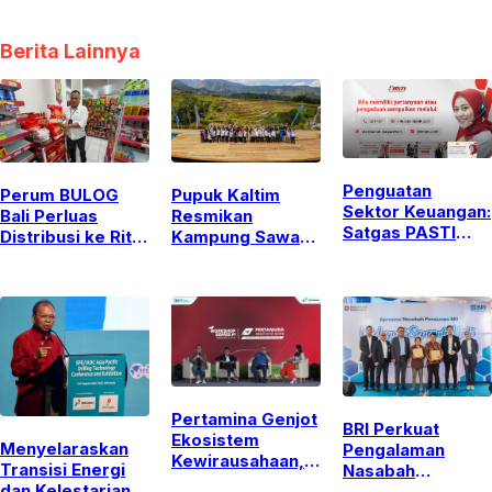
Berita Lainnya
Penguatan
Perum BULOG
Pupuk Kaltim
Sektor Keuangan:
Bali Perluas
Resmikan
Satgas PASTI
Distribusi ke Ritel
Kampung Sawah
Perkuat
Modern untuk
Abadi Bulutana,
Serangan Siber
Jaga Stabilitas
Integrasikan Edu
dan Kejahatan
Pasokan dan
Agrowisata dan
Finansial Lintas
Harga Beras
Ketahanan
Yurisdiksi
Pangan di Gowa
Pertamina Genjot
BRI Perkuat
Ekosistem
Menyelaraskan
Pengalaman
Kewirausahaan,
Transisi Energi
Nasabah
Dorong
dan Kelestarian
Pensiunan Melalui