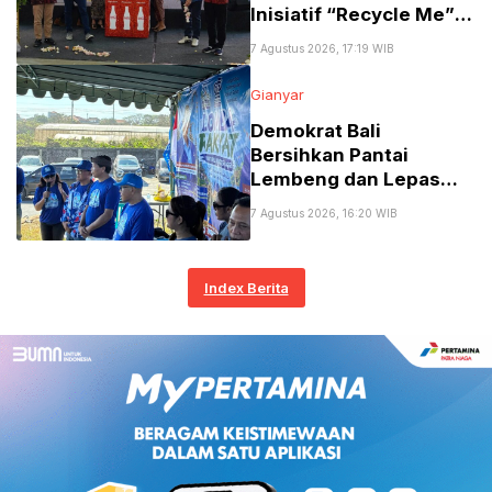
Inisiatif “Recycle Me”
Perluas Pengumpulan
7 Agustus 2026, 17:19 WIB
Kemasan di Bali
Gianyar
Demokrat Bali
Bersihkan Pantai
Lembeng dan Lepas
300 Tukik Sambut
7 Agustus 2026, 16:20 WIB
Seperempat Abad
Partai serta HUT ke-81
RI
Index Berita