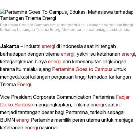
Pertamina Goes to Campus untuk mengedukasi kalangan perguruan tinggi
terhadap tantangan Trilema Energi/dok.pertaminapatraniagajatimbalinus.
Jakarta
– Industri
energi
di Indonesia saat ini tengah
berhadapan dengan trilema
energi
, yakni isu ketahanan
energi
,
keterjangkauan biaya
energi
dan keberlanjutan lingkungan
karena itu melalui ajang
Pertamina Goes to Campus
untuk
mengedukasi kalangan perguruan tinggi terhadap tantangan
Trilema
Energi
.
Vice President Corporate Communication Pertamina
Fadjar
Djoko Santoso
mengungkapkan, Trilema
energi
saat ini
menjadi tantangan besar bagi Pertamina, terlebih sebagai
BUMN
energi
Pertamina memiliki peran utama untuk menjaga
ketahanan
energi
nasional