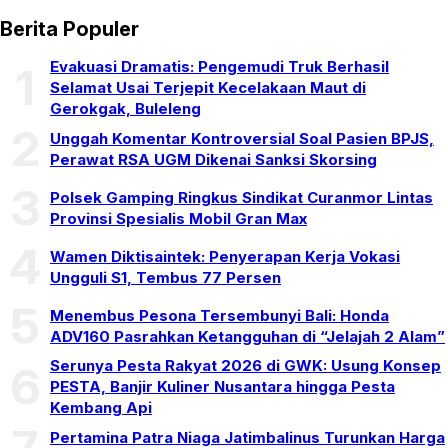
Berita Populer
Evakuasi Dramatis: Pengemudi Truk Berhasil
1
Selamat Usai Terjepit Kecelakaan Maut di
Gerokgak, Buleleng
2
Unggah Komentar Kontroversial Soal Pasien BPJS,
Perawat RSA UGM Dikenai Sanksi Skorsing
3
Polsek Gamping Ringkus Sindikat Curanmor Lintas
Provinsi Spesialis Mobil Gran Max
4
Wamen Diktisaintek: Penyerapan Kerja Vokasi
Ungguli S1, Tembus 77 Persen
5
Menembus Pesona Tersembunyi Bali: Honda
ADV160 Pasrahkan Ketangguhan di “Jelajah 2 Alam”
Serunya Pesta Rakyat 2026 di GWK: Usung Konsep
6
PESTA, Banjir Kuliner Nusantara hingga Pesta
Kembang Api
7
Pertamina Patra Niaga Jatimbalinus Turunkan Harga