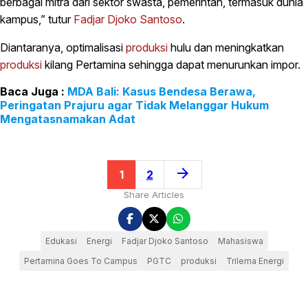
berbagai mitra dari sektor swasta, pemerintah, termasuk dunia
kampus,” tutur
Fadjar Djoko Santoso
.
Diantaranya, optimalisasi
produksi
hulu dan meningkatkan
produksi
kilang Pertamina sehingga dapat menurunkan impor.
MDA Bali: Kasus Bendesa Berawa,
Peringatan Prajuru agar Tidak Melanggar Hukum
Mengatasnamakan Adat
arrow_forward
1
2
Share Articles
Edukasi
Energi
Fadjar Djoko Santoso
Mahasiswa
Pertamina Goes To Campus
PGTC
produksi
Trilema Energi