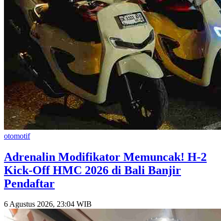
otomotif
​Adrenalin Modifikator Memuncak! H-2
Kick-Off HMC 2026 di Bali Banjir
Pendaftar
6 Agustus 2026, 23:04 WIB