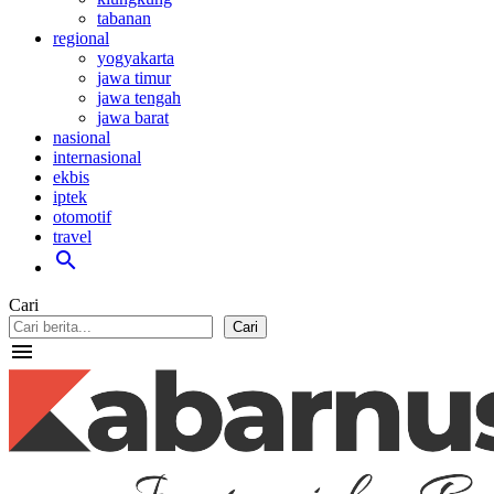
tabanan
regional
yogyakarta
jawa timur
jawa tengah
jawa barat
nasional
internasional
ekbis
iptek
otomotif
travel
search
Cari
Cari
menu