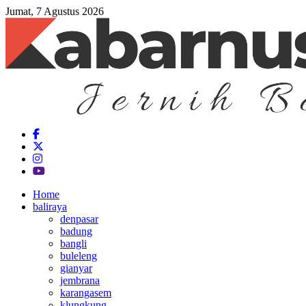
Jumat, 7 Agustus 2026
Home
baliraya
denpasar
badung
bangli
buleleng
gianyar
jembrana
karangasem
klungkung