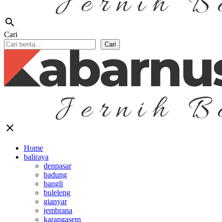
search
Cari
Cari
close
Home
baliraya
denpasar
badung
bangli
buleleng
gianyar
jembrana
karangasem