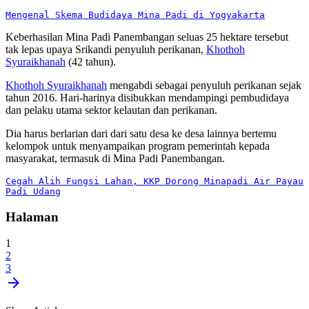
Mengenal Skema Budidaya Mina Padi di Yogyakarta
Keberhasilan Mina Padi Panembangan seluas 25 hektare tersebut
tak lepas upaya Srikandi penyuluh perikanan,
Khothoh
Syuraikhanah
(42 tahun).
Khothoh Syuraikhanah
mengabdi sebagai penyuluh perikanan sejak
tahun 2016. Hari-harinya disibukkan mendampingi pembudidaya
dan pelaku utama sektor kelautan dan perikanan.
Dia harus berlarian dari dari satu desa ke desa lainnya bertemu
kelompok untuk menyampaikan program pemerintah kepada
masyarakat, termasuk di Mina Padi Panembangan.
Cegah Alih Fungsi Lahan, KKP Dorong Minapadi Air Payau 
Padi Udang
Halaman
1
2
3
arrow_forward