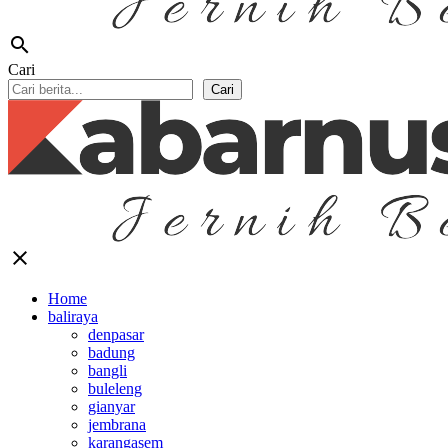
search
Cari
Cari
close
Home
baliraya
denpasar
badung
bangli
buleleng
gianyar
jembrana
karangasem