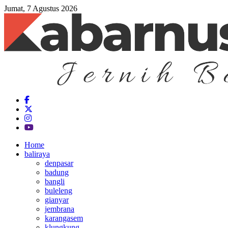
Jumat, 7 Agustus 2026
Home
baliraya
denpasar
badung
bangli
buleleng
gianyar
jembrana
karangasem
klungkung