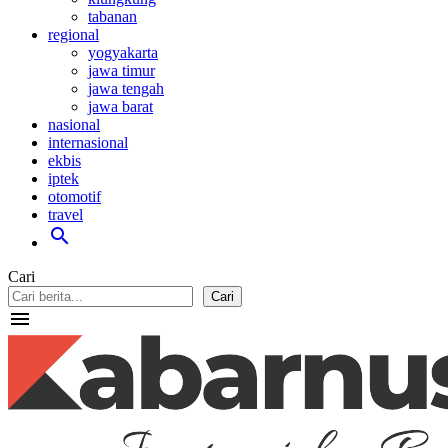
tabanan
regional
yogyakarta
jawa timur
jawa tengah
jawa barat
nasional
internasional
ekbis
iptek
otomotif
travel
search
Cari
Cari
menu