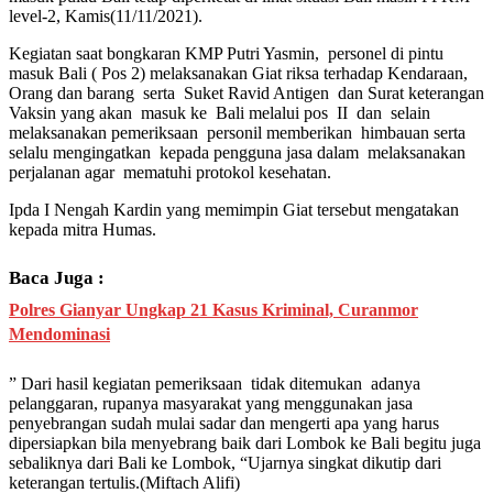
level-2, Kamis(11/11/2021).
Kegiatan saat bongkaran KMP Putri Yasmin, personel di pintu
masuk Bali ( Pos 2) melaksanakan Giat riksa terhadap Kendaraan,
Orang dan barang serta Suket Ravid Antigen dan Surat keterangan
Vaksin yang akan masuk ke Bali melalui pos II dan selain
melaksanakan pemeriksaan personil memberikan himbauan serta
selalu mengingatkan kepada pengguna jasa dalam melaksanakan
perjalanan agar mematuhi protokol kesehatan.
Ipda I Nengah Kardin yang memimpin Giat tersebut mengatakan
kepada mitra Humas.
Baca Juga :
Polres Gianyar Ungkap 21 Kasus Kriminal, Curanmor
Mendominasi
” Dari hasil kegiatan pemeriksaan tidak ditemukan adanya
pelanggaran, rupanya masyarakat yang menggunakan jasa
penyebrangan sudah mulai sadar dan mengerti apa yang harus
dipersiapkan bila menyebrang baik dari Lombok ke Bali begitu juga
sebaliknya dari Bali ke Lombok, “Ujarnya singkat dikutip dari
keterangan tertulis.(Miftach Alifi)